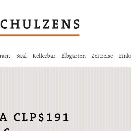
rant
Saal
Kellerbar
Elbgarten
Zeitreise
Eink
A CLP$191