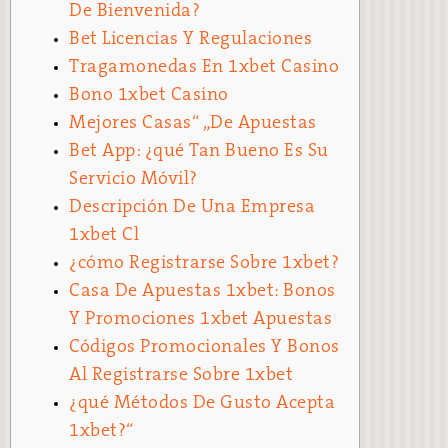
De Bienvenida?
Bet Licencias Y Regulaciones
Tragamonedas En 1xbet Casino
Bono 1xbet Casino
Mejores Casas“ „De Apuestas
Bet App: ¿qué Tan Bueno Es Su
Servicio Móvil?
Descripción De Una Empresa
1xbet Cl
¿cómo Registrarse Sobre 1xbet?
Casa De Apuestas 1xbet: Bonos
Y Promociones 1xbet Apuestas
Códigos Promocionales Y Bonos
Al Registrarse Sobre 1xbet
¿qué Métodos De Gusto Acepta
1xbet?“