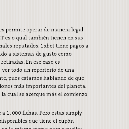
des permite operar de manera legal
T es o qual también tienen en sus
nales reputados. 1xbet tiene pagos a
ado a sistemas de gusto como
retiradas. En ese caso es
 ver todo un repertorio de una
nte, pues estamos hablando de que
ciones más importantes del planeta.
z la cual se acerque más el comienzo
a 1. 000 fichas. Pero estas simply
disponibles que tiene el cupón