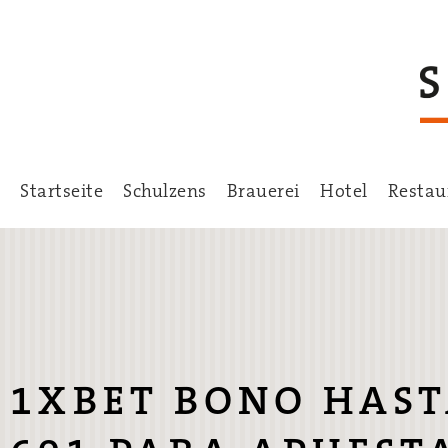
Startseite
Schulzens
Brauerei
Hotel
Restau
1XBET BONO HAST