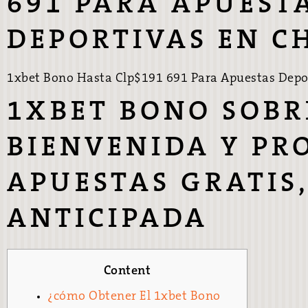
691 PARA APUEST
DEPORTIVAS EN C
1xbet Bono Hasta Clp$191 691 Para Apuestas Depor
1XBET BONO SOBR
BIENVENIDA Y PR
APUESTAS GRATIS
ANTICIPADA
Content
¿cómo Obtener El 1xbet Bono