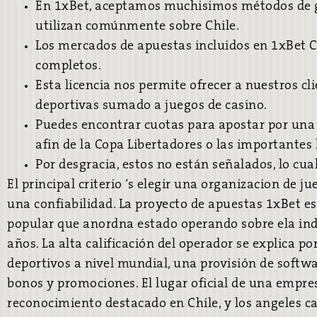
En 1xBet, aceptamos muchisimos métodos de g
utilizan comúnmente sobre Chile.
Los mercados de apuestas incluidos en 1xBet C
completos.
Esta licencia nos permite ofrecer a nuestros c
deportivas sumado a juegos de casino.
Puedes encontrar cuotas para apostar por una 
afin de la Copa Libertadores o las importantes
Por desgracia, estos no están señalados, lo cua
El principal criterio ’s elegir una organizacion de j
una confiabilidad. La proyecto de apuestas 1xBet 
popular que anordna estado operando sobre ela in
años. La alta calificación del operador se explica p
deportivos a nivel mundial, una provisión de softwa
bonos y promociones. El lugar oficial de una empres
reconocimiento destacado en Chile, y los angeles 