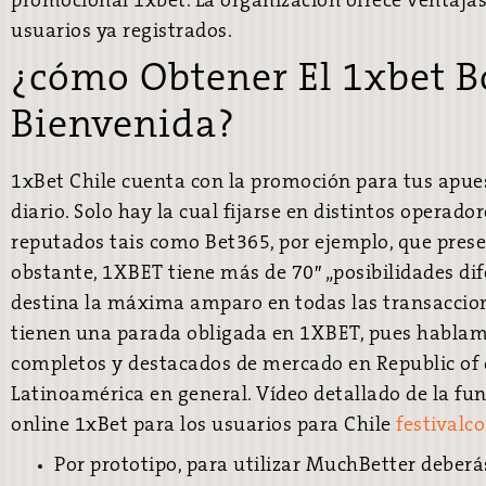
promocional 1xbet. La organizacion ofrece ventaja
usuarios ya registrados.
¿cómo Obtener El 1xbet 
Bienvenida?
1xBet Chile cuenta con la promoción para tus apue
diario. Solo hay la cual fijarse en distintos operad
reputados tais como Bet365, por ejemplo, que prese
obstante, 1XBET tiene más de 70″ „posibilidades dif
destina la máxima amparo en todas las transaccione
tienen una parada obligada en 1XBET, pues hablam
completos y destacados de mercado en Republic of 
Latinoamérica en general. Vídeo detallado de la fu
online 1xBet para los usuarios para Chile
festivalc
Por prototipo, para utilizar MuchBetter deberá