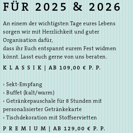
FÜR 2025 & 2026
An einem der wichtigsten Tage eures Lebens
sorgen wir mit Herzlichkeit und guter
Organisation dafür,
dass ihr Euch entspannt eurem Fest widmen
könnt. Lasst euch gerne von uns beraten.
K L A S S I K | AB 109,00 € P. P.
› Sekt-Empfang
› Buffet (kalt/warm)
› Getränkepauschale für 8 Stunden mit
personalisierter Getränkekarte
› Tischdekoration mit Stoffservietten
P R E M I U M | AB 129,00 € P. P.