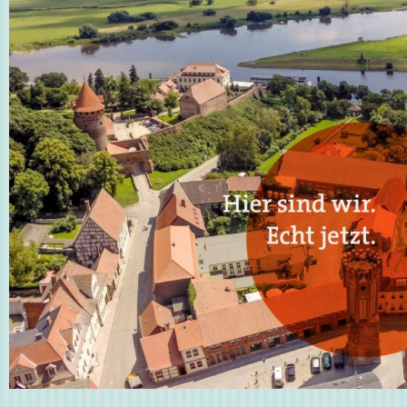
Desde su lanzamiento, Betplay ha revolucionado la
que las personas disfrutan de las apuestas deportiv
juegos de casino en línea. En este artículo, exami
detalladamente las características clave de esta pl
como su amplia gama de opciones de apuestas, su 
confiabilidad, y las promociones y bonificaciones q
sus usuarios. Además, analizaremos las opiniones 
experiencias de los jugadores y expertos en la indu
brindarte una visión completa de lo que puedes esp
unirte a la comunidad de Betplay. ¿Estás listo para 
Betplay es la plataforma de apuestas en línea perfe
¡Sigue leyendo y descúbrelo por ti mismo!
Experiencias de usuarios
Betplay: ¿Qué dicen los