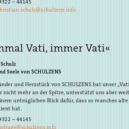
 para resolver
39322 – 44145
os usuarios.
hristian.schulz@schulzens.info
 de pago
os de dinero.
s, algunos
ociones
nmal Vati, immer Vati«
tplay es
a aquellos
Schulz
en línea.
und Seele von SCHULZENS
alidad de sus
 en el mundo
ünder und Herzstück von SCHULZENS hat unser „Vati“
er nicht mehr an der Spitze, unterstützt uns aber wei
inem untrüglichen Blick dafür, dass so manches alte
e
ient hat.
eguro?
39322 – 44145
nfrage@schulzens.info