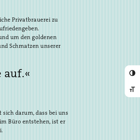
che Privatbrauerei zu
zufriedengeben.
 rund um den goldenen
n und Schmatzen unserer
 auf.«
Umscha
Schrif
 sich darum, dass bei uns
im Büro entstehen, ist er
i.