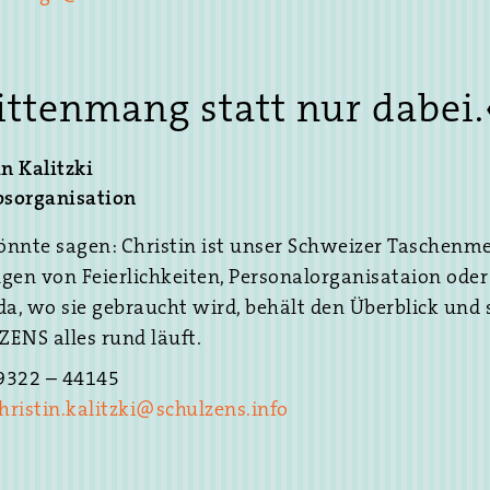
en línea que
s. A través
vas y juegos
ttenmang statt nur dabei.
nte para los
logiado la
que permite a
in Kalitzki
ntes secciones
bsorganisation
osas
nnte sagen: Christin ist unser Schweizer Taschenme
 Betplay
, que
gen von Feierlichkeiten, Personalorganisataion oder
neficios
t da, wo sie gebraucht wird, behält den Überblick und 
ENS alles rund läuft.
lay son en su
39322 – 44145
dad de
hristin.kalitzki@schulzens.info
abilidad y
n apuestas
nte de