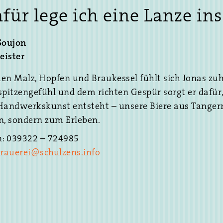
 7 días de la
für lege ich eine Lanze ins
que puedan
solidado como
Soujon
uscan una
eister
fiable.
en Malz, Hopfen und Braukessel fühlt sich Jonas zuh
spitzengefühl und dem richten Gespür sorgt er dafür
es de
Handwerkskunst entsteht – unsere Biere aus Tanger
n, sondern zum Erleben.
n: 039322 – 724985
rauerei@schulzens.info
e ha ganado
uarios y
do sus
general, las
 la amplia