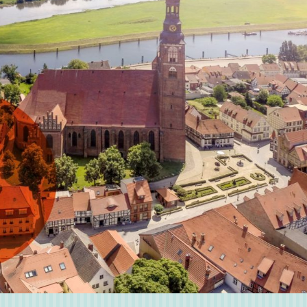
 forma en
as y los
naremos
ataforma,
seguridad y
ue ofrece a
y
stria para
erar al
descubrir si
cta para ti?
 con