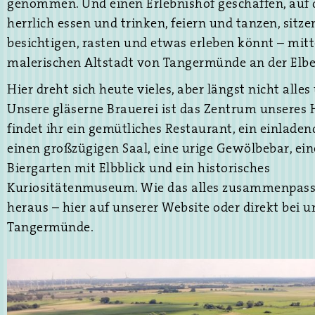
genommen. Und einen Erlebnishof geschaffen, auf 
herrlich essen und trinken, feiern und tanzen, sitze
besichtigen, rasten und etwas erleben könnt – mitt
malerischen Altstadt von Tangermünde an der Elbe
Hier dreht sich heute vieles, aber längst nicht alles
BETPLAY: OPINIO
Unsere gläserne Brauerei ist das Zentrum unseres
findet ihr ein gemütliches Restaurant, ein einladen
DE USUARIOS Y
einen großzügigen Saal, eine urige Gewölbebar, ei
EXPERTOS
Biergarten mit Elbblick und ein historisches
Kuriositätenmuseum. Wie das alles zusammenpasst
heraus – hier auf unserer Website oder direkt bei u
¿Estás listo para adentrarte en el emocionante mun
Tangermünde.
apuestas en línea? Si es así, no puedes dejar de leer
sobre Betplay, una de las plataformas más popular
América Latina. En este post, exploraremos las opi
usuarios y expertos para descubrir qué hace que Be
una opción tan atractiva para los amantes de los ju