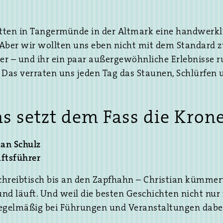
tten in Tangermünde in der Altmark eine handwerkli
en línea que
. Aber wir wollten uns eben nicht mit dem Standard 
s en el
ier – und ihr ein paar außergewöhnliche Erlebnisse
re Betplay son
t. Das verraten uns jeden Tag das Staunen, Schlürfe
edad de
 como la
logian la
s setzt dem Fass die Krone
 permite
ian Schulz
tos también
ftsführer
idad y
hreibtisch bis an den Zapfhahn – Christian kümmert
ta con las
rund läuft. Und weil die besten Geschichten nicht nur 
manera legal.
egelmäßig bei Führungen und Veranstaltungen dabe
 al cliente,