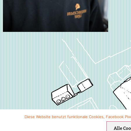
variedad de deportes y eventos en los que se puede 
como la facilidad de uso de la plataforma.
Los usuarios también han elogiado el servicio de at
cliente de Betplay, destacando la rapidez y eficienci
resuelven cualquier consulta o problema que pueda
Además, muchos usuarios han expresado su satisfa
promociones y bonos que ofrece la plataforma, lo q
permite maximizar sus ganancias.
En cuanto a los expertos en el campo de las apuest
coincide en que Betplay ofrece una experiencia de 
segura y confiable. La plataforma cuenta con las lic
regulaciones necesarias, lo que brinda tranquilidad 
usuarios a la hora de realizar sus apuestas. Además
expertos destacan la calidad de las cuotas ofrecidas
Diese Website benutzt funktionale Cookies, Facebook Pix
considerándolas competitivas en comparación con 
Alle Coo
plataformas del mercado.