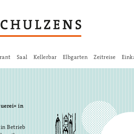
rant
Saal
Kellerbar
Elbgarten
Zeitreise
Eink
uerei« in
in Betrieb