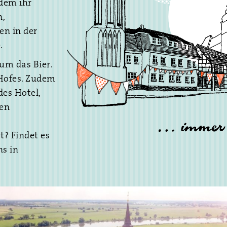
dem ihr
n,
en in der
.
 um das Bier.
NES
 Hofes. Zudem
des Hotel,
nen
? Findet es
ns in
do de las
 este artículo
es en
niones de
tplay sea
egos de azar.