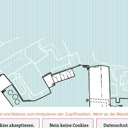
apostar, así
ención al
a con la que
 surgir.
cción con las
ue les
as, la mayoría
apuestas
encias y
a los
, los
 por Betplay,
el und Matomo zum Analysieren der Zugriffszahlen. Wenn du die Websit
otras
kies akzeptieren.
Nein keine Cookies
Datenschut