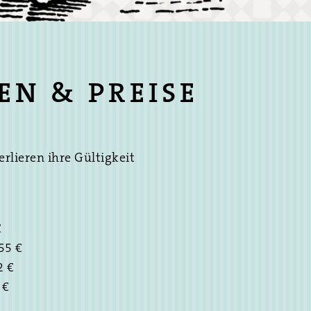
N & PREISE
erlieren ihre Gültigkeit
€
55 €
2 €
 €