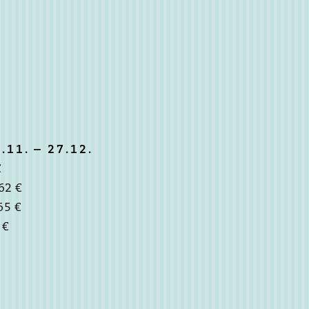
.11. – 27.12.
€
62 €
65 €
 €