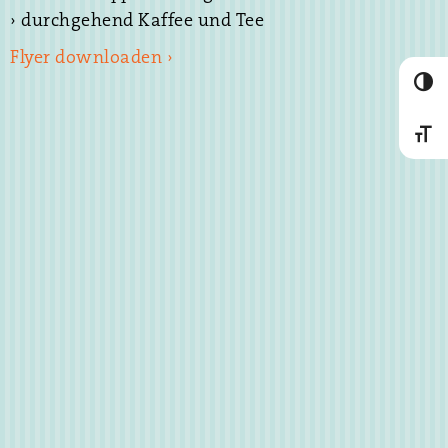
› durchgehend Kaffee und Tee
Flyer downloaden ›
Umscha
Schrif