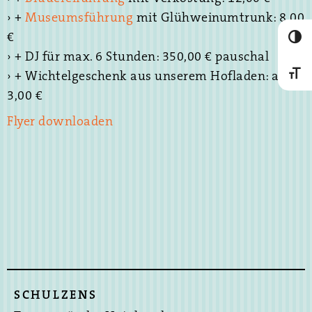
› +
Museumsführung
mit Glühweinumtrunk: 8,00
€
Umscha
› + DJ für max. 6 Stunden: 350,00 € pauschal
› + Wichtelgeschenk aus unserem Hofladen: ab
Schrif
3,00 €
Flyer downloaden
SCHULZENS