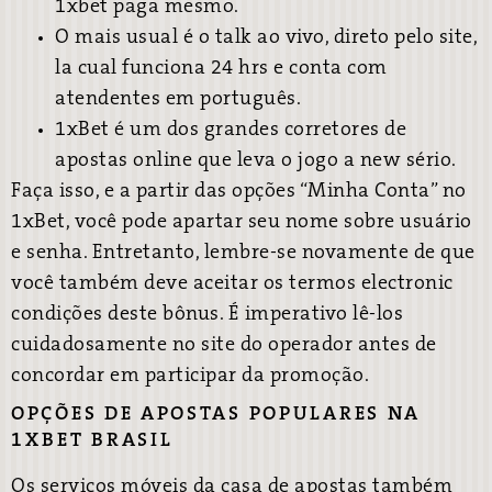
1xbet paga mesmo.
O mais usual é o talk ao vivo, direto pelo site,
la cual funciona 24 hrs e conta com
atendentes em português.
1xBet é um dos grandes corretores de
apostas online que leva o jogo a new sério.
Faça isso, e a partir das opções “Minha Conta” no
1xBet, você pode apartar seu nome sobre usuário
e senha. Entretanto, lembre-se novamente de que
você também deve aceitar os termos electronic
condições deste bônus. É imperativo lê-los
cuidadosamente no site do operador antes de
concordar em participar da promoção.
OPÇÕES DE APOSTAS POPULARES NA
1XBET BRASIL
Os serviços móveis da casa de apostas também