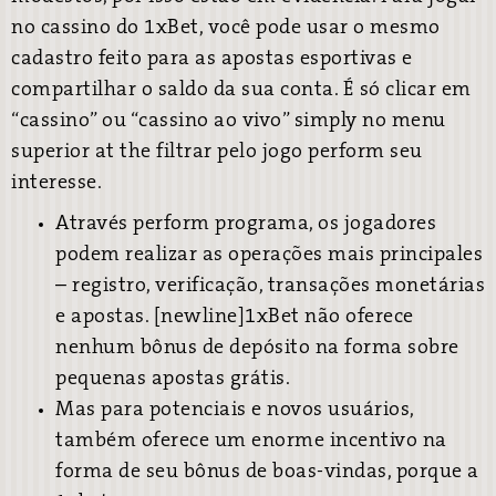
no cassino do 1xBet, você pode usar o mesmo
cadastro feito para as apostas esportivas e
compartilhar o saldo da sua conta. É só clicar em
“cassino” ou “cassino ao vivo” simply no menu
superior at the filtrar pelo jogo perform seu
interesse.
Através perform programa, os jogadores
podem realizar as operações mais principales
– registro, verificação, transações monetárias
e apostas. [newline]1xBet não oferece
nenhum bônus de depósito na forma sobre
pequenas apostas grátis.
Mas para potenciais e novos usuários,
também oferece um enorme incentivo na
forma de seu bônus de boas-vindas, porque a