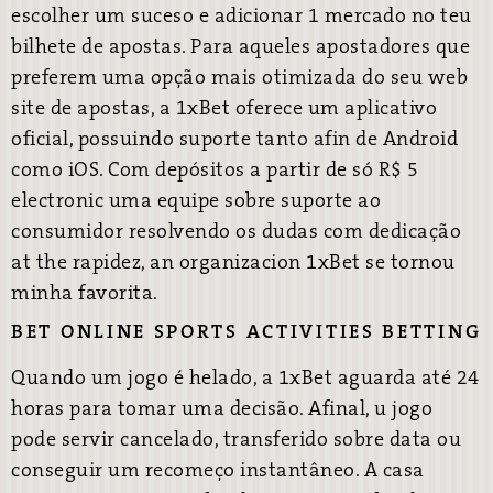
escolher um suceso e adicionar 1 mercado no teu
bilhete de apostas. Para aqueles apostadores que
preferem uma opção mais otimizada do seu web
site de apostas, a 1xBet oferece um aplicativo
oficial, possuindo suporte tanto afin de Android
como iOS. Com depósitos a partir de só R$ 5
electronic uma equipe sobre suporte ao
consumidor resolvendo os dudas com dedicação
at the rapidez, an organizacion 1xBet se tornou
minha favorita.
BET ONLINE SPORTS ACTIVITIES BETTING
Quando um jogo é helado, a 1xBet aguarda até 24
horas para tomar uma decisão. Afinal, u jogo
pode servir cancelado, transferido sobre data ou
conseguir um recomeço instantâneo. A casa