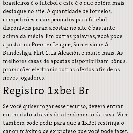
brasileiros é o futebol e este é o que obtém mais
destaque no site. A quantidade de torneios,
competições e campeonatos para futebol
disponíveis paran apostar no site é bastante
acima da média. Em outras palavras, você pode
apostar na Premier League, Successione A,
Bundesliga, Flirt 1, La Aleación e muito mais. As
melhores casas de apostas disponibilizam bônus,
promoções electronic outras ofertas afin de os
novos jogadores.
Registro 1xbet Br
Se você quiser rogar esse recurso, deverá entrar
em contato através do atendimento da casa. Você
também pode pedir para que a 1xBet restrinja o
canon máximo de ex profeso que você pode fazer.