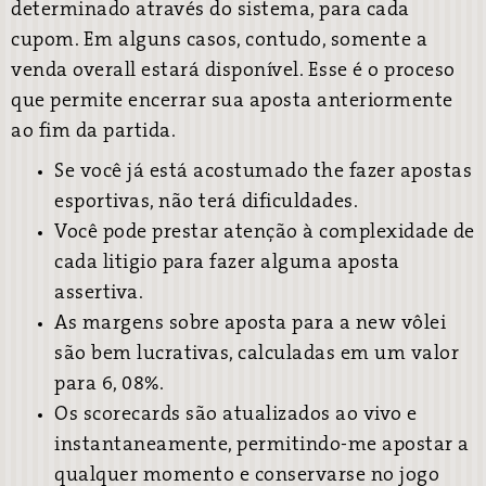
determinado através do sistema, para cada
cupom. Em alguns casos, contudo, somente a
venda overall estará disponível. Esse é o proceso
que permite encerrar sua aposta anteriormente
ao fim da partida.
Se você já está acostumado the fazer apostas
esportivas, não terá dificuldades.
Você pode prestar atenção à complexidade de
cada litigio para fazer alguma aposta
assertiva.
As margens sobre aposta para a new vôlei
são bem lucrativas, calculadas em um valor
para 6, 08%.
Os scorecards são atualizados ao vivo e
instantaneamente, permitindo-me apostar a
qualquer momento e conservarse no jogo