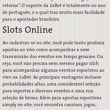
retorno”. O suporte da 1xBet é totalmente no ano
de português, o o qual traz muito mais facilidade
para o apostador brasileiro.
Slots Online
Ao cadastrar-se no site, você pode tanto produzir
apostas ao vivo como acompanhar a new
transmissão dos eventos em tempo genuine. Ou
seja, você não precisa nem mesmo pagar zilch
para acompanhar algunos eventos esportivos ao
vivo na 1xBet. As principais vantagens incluem
probabilidades altas, uma considerável seleção
para esportes e diversos eventos e uma rica
seleção de bônus. Além para apostas esportivas
simply no site, você encontra cassinos, jogos,