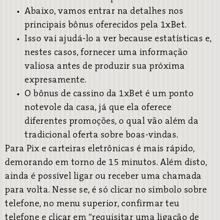
Abaixo, vamos entrar na detalhes nos
principais bônus oferecidos pela 1xBet.
Isso vai ajudá-lo a ver because estatísticas e,
nestes casos, fornecer uma informação
valiosa antes de produzir sua próxima
expresamente.
O bônus de cassino da 1xBet é um ponto
notevole da casa, já que ela oferece
diferentes promoções, o qual vão além da
tradicional oferta sobre boas-vindas.
Para Pix e carteiras eletrônicas é mais rápido,
demorando em torno de 15 minutos. Além disto,
ainda é possível ligar ou receber uma chamada
para volta. Nesse se, é só clicar no símbolo sobre
telefone, no menu superior, confirmar teu
telefone e clicar em “requisitar uma ligação de