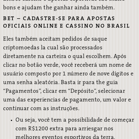
bons e ajudam the ganhar ainda também.
BET – CADASTRE-SE PARA APOSTAS
OFICIAIS ONLINE E CASSINO NO BRASIL
Eles também aceitam pedidos de saque
criptomoedas la cual são processados
diretamente na carteira o qual escolhem. Após
clicar no botão verde, você receberá um nome de
usuário composto por 1 número de nove dígitos e
uma senha aleatória. Basta ir para the guia
“Pagamentos”, clicar em “Depósito”, selecionar
uma das experiencias de pagamento, um valor e
continuar com as instruções.
Ou seja, você tem a possibilidade de começar
com R$1200 extra para arriesgar nos
melhores eventos esportivos da terra.