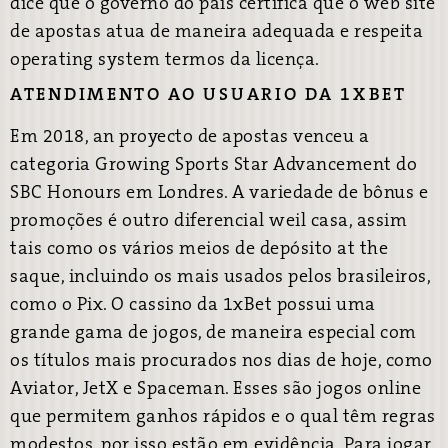
dice que o governo do país certifica que o web site
de apostas atua de maneira adequada e respeita
operating system termos da licença.
ATENDIMENTO AO USUARIO DA 1XBET
Em 2018, an proyecto de apostas venceu a
categoria Growing Sports Star Advancement do
SBC Honours em Londres. A variedade de bônus e
promoções é outro diferencial weil casa, assim
tais como os vários meios de depósito at the
saque, incluindo os mais usados pelos brasileiros,
como o Pix. O cassino da 1xBet possui uma
grande gama de jogos, de maneira especial com
os títulos mais procurados nos dias de hoje, como
Aviator, JetX e Spaceman. Esses são jogos online
que permitem ganhos rápidos e o qual têm regras
modestos, por isso estão em evidência. Para jogar