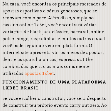
Na casa, você encontra os principais mercados de
apostas esportivas e bônus generosos, que se
renovam com o pace. Além disso, simply no
cassino online 1xBet, você encontrará várias
variações de black jack clássico, baccarat, online
poker, bingo, raspadinhas e muitos outros o qual
você pode seguir ao vivo em plataforma. O
internet site apresenta vários meios de apostas,
dentre as quais há únicas, expressas at the
combinadas que são as mais comumente
utilizadas
apostas 1xbet
.
FUNCIONAMENTO DE UMA PLATAFORMA
1XBET BRASIL
Se você escolher o construtor, você será despierto
de construir teu próprio evento carry out zero. Ao