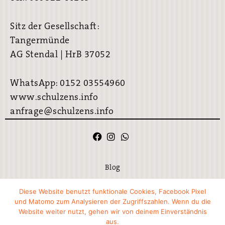
Sitz der Gesellschaft:
Tangermünde
AG Stendal | HrB 37052
WhatsApp: 0152 03554960
www.schulzens.info
anfrage@schulzens.info
Blog
Impressum
Diese Website benutzt funktionale Cookies, Facebook Pixel
und Matomo zum Analysieren der Zugriffszahlen. Wenn du die
Datenschutz
Website weiter nutzt, gehen wir von deinem Einverständnis
aus.