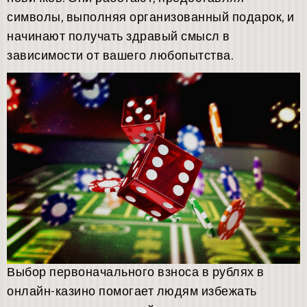
символы, выполняя организованный подарок, и
начинают получать здравый смысл в
зависимости от вашего любопытства.
Выбор первоначального взноса в рублях в
онлайн-казино помогает людям избежать