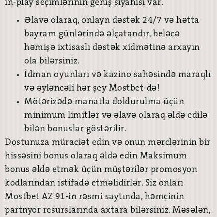
in-play seçimlərinin geniş siyahısı var.
Əlavə olaraq, onlayn dəstək 24/7 və hətta
bayram günlərində əlçatandır, beləcə
həmişə ixtisaslı dəstək xidmətinə arxayın
ola bilərsiniz.
İdman oyunları və kazino sahəsində maraqlı
və əyləncəli hər şey Mostbet-də!
Mötərizədə manatla doldurulma üçün
minimum limitlər və əlavə olaraq əldə edilə
bilən bonuslar göstərilir.
Dostunuza müraciət edin və onun mərclərinin bir
hissəsini bonus olaraq əldə edin Maksimum
bonus əldə etmək üçün müştərilər promosyon
kodlarından istifadə etməlidirlər. Siz onları
Mostbet AZ 91-in rəsmi saytında, həmçinin
partnyor resurslarında axtara bilərsiniz. Məsələn,