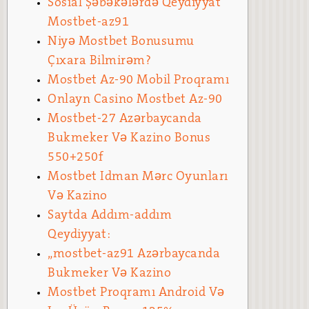
Sosial Şəbəkələrdə Qeydiyyat
Mostbet-az91
Niyə Mostbet Bonusumu
Çıxara Bilmirəm?
Mostbet Az-90 Mobil Proqramı
Onlayn Casino Mostbet Az-90
Mostbet-27 Azərbaycanda
Bukmeker Və Kazino Bonus
550+250f
Mostbet Idman Mərc Oyunları
Və Kazino
Saytda Addım-addım
Qeydiyyat:
„mostbet-az91 Azərbaycanda
Bukmeker Və Kazino
Mostbet Proqramı Android Və