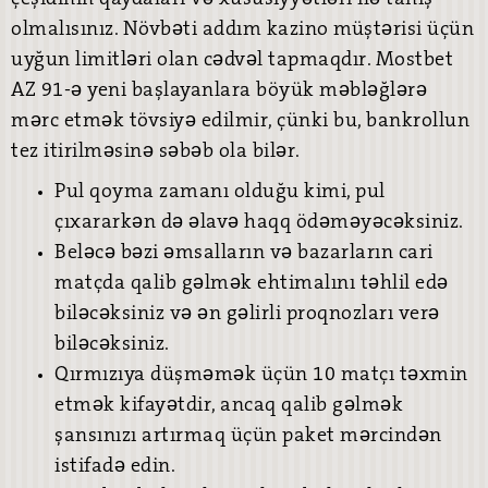
olmalısınız. Növbəti addım kazino müştərisi üçün
uyğun limitləri olan cədvəl tapmaqdır. Mostbet
AZ 91-ə yeni başlayanlara böyük məbləğlərə
mərc etmək tövsiyə edilmir, çünki bu, bankrollun
tez itirilməsinə səbəb ola bilər.
Pul qoyma zamanı olduğu kimi, pul
çıxararkən də əlavə haqq ödəməyəcəksiniz.
Beləcə bəzi əmsalların və bazarların cari
matçda qalib gəlmək ehtimalını təhlil edə
biləcəksiniz və ən gəlirli proqnozları verə
biləcəksiniz.
Qırmızıya düşməmək üçün 10 matçı təxmin
etmək kifayətdir, ancaq qalib gəlmək
şansınızı artırmaq üçün paket mərcindən
istifadə edin.