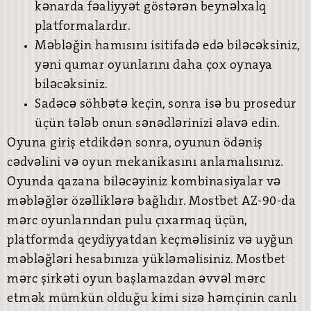
kənarda fəaliyyət göstərən beynəlxalq
platformalardır.
Məbləğin hamısını isitifadə edə biləcəksiniz,
yəni qumar oyunlarını daha çox oynaya
biləcəksiniz.
Sadəcə söhbətə keçin, sonra isə bu prosedur
üçün tələb onun sənədlərinizi əlavə edin.
Oyuna giriş etdikdən sonra, oyunun ödəniş
cədvəlini və oyun mekanikasını anlamalısınız.
Oyunda qazana biləcəyiniz kombinasiyalar və
məbləğlər özəlliklərə bağlıdır. Mostbet AZ-90-da
mərc oyunlarından pulu çıxarmaq üçün,
platformda qeydiyyatdan keçməlisiniz və uyğun
məbləğləri hesabınıza yükləməlisiniz. Mostbet
mərc şirkəti oyun başlamazdan əvvəl mərc
etmək mümkün olduğu kimi sizə həmçinin canlı