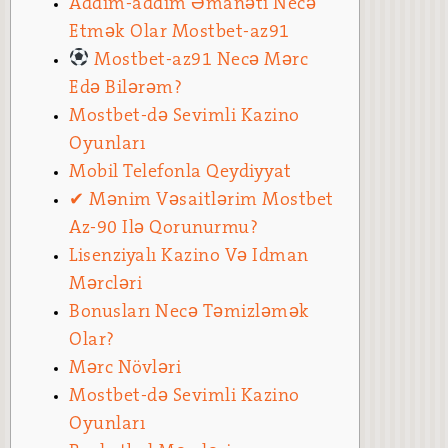
Addım-addım Əmanəti Necə
Etmək Olar Mostbet-az91
Mostbet-az91 Necə Mərc
Edə Bilərəm?
Mostbet-də Sevimli Kazino
Oyunları
Mobil Telefonla Qeydiyyat
✔ Mənim Vəsaitlərim Mostbet
Az-90 Ilə Qorunurmu?
Lisenziyalı Kazino Və Idman
Mərcləri
Bonusları Necə Təmizləmək
Olar?
Mərc Növləri
Mostbet-də Sevimli Kazino
Oyunları