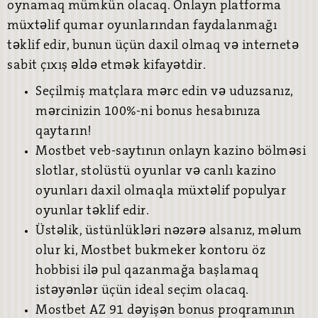
oynamaq mümkün olacaq. Onlayn platforma
müxtəlif qumar oyunlarından faydalanmağı
təklif edir, bunun üçün daxil olmaq və internetə
sabit çıxış əldə etmək kifayətdir.
Seçilmiş matçlara mərc edin və uduzsanız,
mərcinizin 100%-ni bonus hesabınıza
qaytarın!
Mostbet veb-saytının onlayn kazino bölməsi
slotlar, stolüstü oyunlar və canlı kazino
oyunları daxil olmaqla müxtəlif populyar
oyunlar təklif edir.
Üstəlik, üstünlükləri nəzərə alsanız, məlum
olur ki, Mostbet bukmeker kontoru öz
hobbisi ilə pul qazanmağa başlamaq
istəyənlər üçün ideal seçim olacaq.
Mostbet AZ 91 dəyişən bonus proqramının