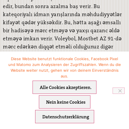
edir, bundan sonra azalma baş verir. Bu
kateqoriyalı idman yarışlarında məhdudiyyətlər
kifayət qədər yüksəkdir. Bu, hətta aşağı əmsallı
bir hadisəyə mərc etməyə və yaxşı qazanc əldə
etməyə imkan verir. Voleybol, Mostbet AZ 91-də
mərc edərkən diqqət etməli olduğunuz digər
məşhur idman növüdür. Oyunçulara müntəzəm
Diese Website benutzt funktionale Cookies, Facebook Pixel
olaraq keçirilən milli və beynəlxalq turnirlər
und Matomo zum Analysieren der Zugriffszahlen. Wenn du die
Website weiter nutzt, gehen wir von deinem Einverständnis
arasında seçim etmək təklif olunur. Bukmeker
aus.
kontoru yaxşı əmsallar təklif edir, çünki marja
tanınmış çempionatlar üçün 5 faizdən başlayır və
Alle Cookies akzeptieren.
kiçik bölmələr üçün 8 faizə çata bilər.
Nein keine Cookies
Qeydiyyatda daxil etdiyiniz məlumatlarla
pasport arasında uyğunsuzluq olmamalıdır.
Datenschutzerklärung
Daha sonra siz istədiyiniz mərc növünü seçə