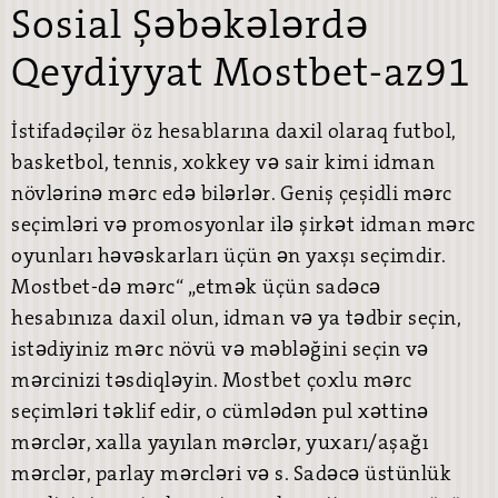
Sosial Şəbəkələrdə
Qeydiyyat Mostbet-az91
İstifadəçilər öz hesablarına daxil olaraq futbol,
basketbol, tennis, xokkey və sair kimi idman
növlərinə mərc edə bilərlər. Geniş çeşidli mərc
seçimləri və promosyonlar ilə şirkət idman mərc
oyunları həvəskarları üçün ən yaxşı seçimdir.
Mostbet-də mərc“ „etmək üçün sadəcə
hesabınıza daxil olun, idman və ya tədbir seçin,
istədiyiniz mərc növü və məbləğini seçin və
mərcinizi təsdiqləyin. Mostbet çoxlu mərc
seçimləri təklif edir, o cümlədən pul xəttinə
mərclər, xalla yayılan mərclər, yuxarı/aşağı
mərclər, parlay mərcləri və s. Sadəcə üstünlük