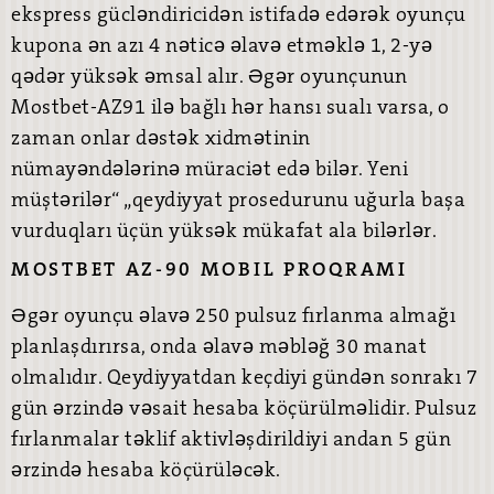
ekspress gücləndiricidən istifadə edərək oyunçu
kupona ən azı 4 nəticə əlavə etməklə 1, 2-yə
qədər yüksək əmsal alır. Əgər oyunçunun
Mostbet-AZ91 ilə bağlı hər hansı sualı varsa, o
zaman onlar dəstək xidmətinin
nümayəndələrinə müraciət edə bilər. Yeni
müştərilər“ „qeydiyyat prosedurunu uğurla başa
vurduqları üçün yüksək mükafat ala bilərlər.
MOSTBET AZ-90 MOBIL PROQRAMI
Əgər oyunçu əlavə 250 pulsuz fırlanma almağı
planlaşdırırsa, onda əlavə məbləğ 30 manat
olmalıdır. Qeydiyyatdan keçdiyi gündən sonrakı 7
gün ərzində vəsait hesaba köçürülməlidir. Pulsuz
fırlanmalar təklif aktivləşdirildiyi andan 5 gün
ərzində hesaba köçürüləcək.