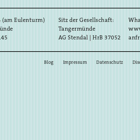
4 (am Eulenturm)
Sitz der Gesellschaft:
Wha
ünde
Tangermünde
www
145
AG Stendal | HrB 37052
anf
Blog
Impressum
Datenschutz
Dis