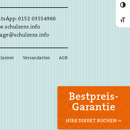
Umscha
tsApp: 0152 03554960
Schrif
.schulzens.info
rage@schulzens.info
claimer
Versandarten
AGB
Bestpreis-
Garantie
HIER DIREKT BUCHEN ›››