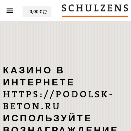
0,00
€
КАЗИНО В
ИНТЕРНЕТЕ
HTTPS://PODOLSK-
BETON.RU
ИСПОЛЬЗУЙТЕ
ВОЗНАГРАЖДЕНИЕ