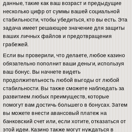
данные, такие как ваш возраст и предыдущие
несколько цифр от суммы вашей социальной
стабильности, чтобы убедиться, кто вы есть. Эта
задача имеет решающее значение для защиты
ваших личных файлов и предотвращения
грабежей.
Если вы проверили, что делаете, любое казино
обязательно пополнит ваши деньги, используя
ваш бонус. Вы начнете видеть
продолжительность любой выгоды от любой
стабильности. Вы также сможете наблюдать за
развитием любых преимуществ, которые
помогут вам достичь большего в бонусах. Затем
вы можете внести авансовый платеж на
банковский счет или, если хотите, отказаться от
этой идеи. Казино также могут нуждаться в