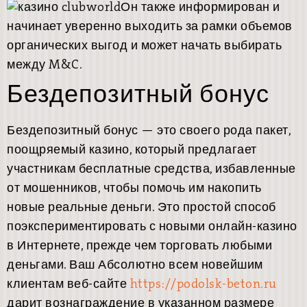
Он также информирован и
начинает уверенно выходить за рамки объемов
органических выгод и может начать выбирать
между M&C.
Бездепозитный бонус
Бездепозитный бонус — это своего рода пакет,
поощряемый казино, который предлагает
участникам бесплатные средства, избавленные
от мошенников, чтобы помочь им накопить
новые реальные деньги. Это простой способ
поэкспериментировать с новыми онлайн-казино
в Интернете, прежде чем торговать любыми
деньгами. Ваш Абсолютно всем новейшим
клиентам веб-сайте
https://podolsk-beton.ru
дарит вознаграждение в указанном размере