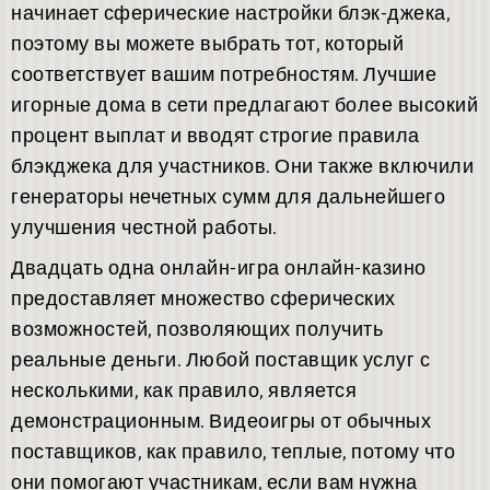
начинает сферические настройки блэк-джека,
поэтому вы можете выбрать тот, который
соответствует вашим потребностям. Лучшие
игорные дома в сети предлагают более высокий
процент выплат и вводят строгие правила
блэкджека для участников. Они также включили
генераторы нечетных сумм для дальнейшего
улучшения честной работы.
Двадцать одна онлайн-игра онлайн-казино
предоставляет множество сферических
возможностей, позволяющих получить
реальные деньги. Любой поставщик услуг с
несколькими, как правило, является
демонстрационным. Видеоигры от обычных
поставщиков, как правило, теплые, потому что
они помогают участникам, если вам нужна