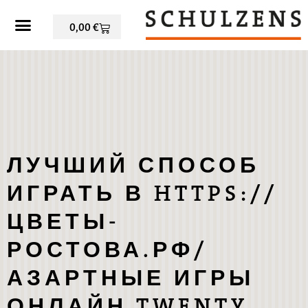
0,00
€
ЛУЧШИЙ СПОСОБ
ИГРАТЬ В HTTPS://
ЦВЕТЫ-
РОСТОВА.РФ/
АЗАРТНЫЕ ИГРЫ
ОНЛАЙН TWENTY