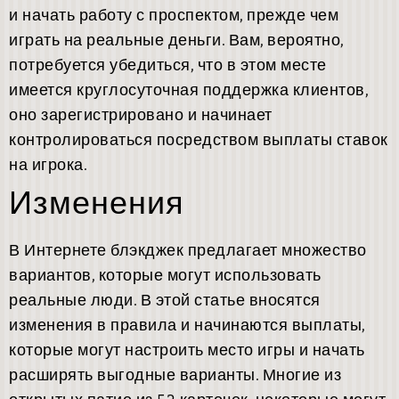
и начать работу с проспектом, прежде чем
играть на реальные деньги. Вам, вероятно,
потребуется убедиться, что в этом месте
имеется круглосуточная поддержка клиентов,
оно зарегистрировано и начинает
контролироваться посредством выплаты ставок
на игрока.
Изменения
В Интернете блэкджек предлагает множество
вариантов, которые могут использовать
реальные люди. В этой статье вносятся
изменения в правила и начинаются выплаты,
которые могут настроить место игры и начать
расширять выгодные варианты. Многие из