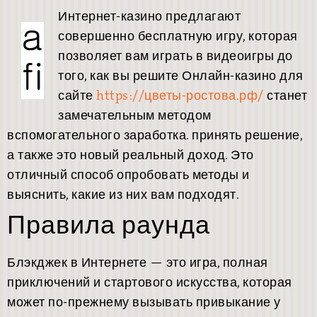
Интернет-казино предлагают
совершенно бесплатную игру, которая
позволяет вам играть в видеоигры до
того, как вы решите Онлайн-казино для
сайте
https://цветы-ростова.рф/
станет
замечательным методом
вспомогательного заработка. принять решение,
а также это новый реальный доход. Это
отличный способ опробовать методы и
выяснить, какие из них вам подходят.
Правила раунда
Блэкджек в Интернете — это игра, полная
приключений и стартового искусства, которая
может по-прежнему вызывать привыкание у