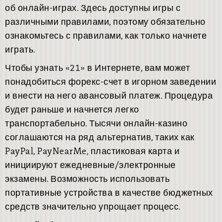
об онлайн-играх. Здесь доступны игры с
различными правилами, поэтому обязательно
ознакомьтесь с правилами, как только начнете
играть.
Чтобы узнать «21» в Интернете, вам может
понадобиться форекс-счет в игорном заведении
и внести на него авансовый платеж. Процедура
будет раньше и начнется легко
транспортабельно. Тысячи онлайн-казино
соглашаются на ряд альтернатив, таких как
PayPal, PayNearMe, пластиковая карта и
инициируют ежедневные/электронные
экзамены. Возможность использовать
портативные устройства в качестве бюджетных
средств значительно упрощает процесс.