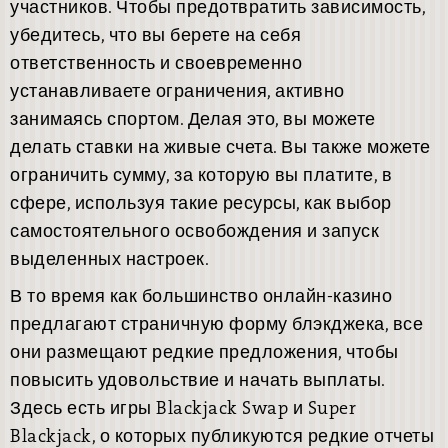
участников. Чтобы предотвратить зависимость,
убедитесь, что вы берете на себя
ответственность и своевременно
устанавливаете ограничения, активно
занимаясь спортом. Делая это, вы можете
делать ставки на живые счета. Вы также можете
ограничить сумму, за которую вы платите, в
сфере, используя такие ресурсы, как выбор
самостоятельного освобождения и запуск
выделенных настроек.
В то время как большинство онлайн-казино
предлагают страничную форму блэкджека, все
они размещают редкие предложения, чтобы
повысить удовольствие и начать выплаты.
Здесь есть игры Blackjack Swap и Super
Blackjack, о которых публикуются редкие отчеты