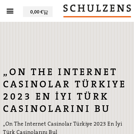
0,00
€
„ON THE INTERNET
CASINOLAR TÜRKIYE
2023 EN İYI TÜRK
CASINOLARINI BU
„On The Internet Casinolar Türkiye 2023 En İyi
Türk Casinolarını Bul