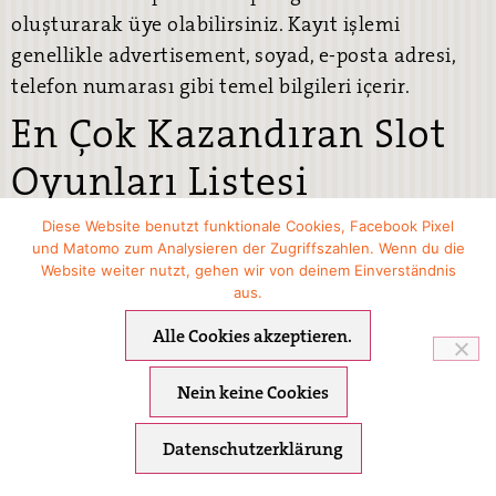
oluşturarak üye olabilirsiniz. Kayıt işlemi
genellikle advertisement, soyad, e-posta adresi,
telefon numarası gibi temel bilgileri içerir.
En Çok Kazandıran Slot
Oyunları Listesi
Diese Website benutzt funktionale Cookies, Facebook Pixel
Büyük bir Müslüman topluluk ve bir o kadar weil
und Matomo zum Analysieren der Zugriffszahlen. Wenn du die
Website weiter nutzt, gehen wir von deinem Einverständnis
dinin yasalar üzerinde hiçbir etkiye sahip
aus.
olmamasını isteyen bir topluluk varken, sah
ortak fikrin sabit kalması zor olmaktadır. Resmi
Alle Cookies akzeptieren.
olarak ülke laiktir, ancak farklı hükümetler
Nein keine Cookies
seçildikçe, parlamentonun da dindarlık seviyesi
ciddi biçimde değişebilmektedir. Oyuncular,
Datenschutzerklärung
7Slots’un müşteri destek ekibine akıllı telefon,
hap ya da masaüstü gibi farklı ürünlerden