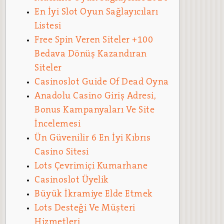
En İyi Slot Oyun Sağlayıcıları
Listesi
Free Spin Veren Siteler +100
Bedava Dönüş Kazandıran
Siteler
Casinoslot Guide Of Dead Oyna
Anadolu Casino Giriş Adresi,
Bonus Kampanyaları Ve Site
İncelemesi
Ün Güvenilir 6 En İyi Kıbrıs
Casino Sitesi
Lots Çevrimiçi Kumarhane
Casinoslot Üyelik
Büyük İkramiye Elde Etmek
Lots Desteği Ve Müşteri
Hizmetleri