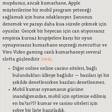
muydunuz, ancak kumarhane, Apple
müşterilerine bir mobil program yeteneği
sağlamak için buna odaklanıyor. Şansınızı
denemek ve parayı daha kısa sürede çekmek için
oyunlar. Gerçek bir heyecan için can atıyorsanız
empieza kurnaz krupiyelere karşı bir oyun
oynuyorsanız kumarhane seçeneği mevcuttur ve
Vivo Video gaming canlı kumarhaneyi several
slotta güçlendirir
1win
.
Diğer online online casino siteleri, bağlı
bulundukları ülkeye bağlıdır — bazıları iyi bir
şekilde denetlenirken bazıları denetlenmez.
Mobil kumar oynamanın gücüne
inandığımızdan, mobil için optimize edilmiş
en ba?ar?l? kumar ve casino siteleri için
sobre bir liste hazırladık.