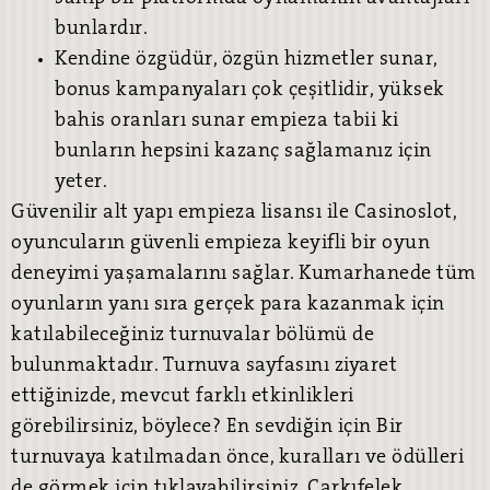
bunlardır.
Kendine özgüdür, özgün hizmetler sunar,
bonus kampanyaları çok çeşitlidir, yüksek
bahis oranları sunar empieza tabii ki
bunların hepsini kazanç sağlamanız için
yeter.
Güvenilir alt yapı empieza lisansı ile Casinoslot,
oyuncuların güvenli empieza keyifli bir oyun
deneyimi yaşamalarını sağlar. Kumarhanede tüm
oyunların yanı sıra gerçek para kazanmak için
katılabileceğiniz turnuvalar bölümü de
bulunmaktadır. Turnuva sayfasını ziyaret
ettiğinizde, mevcut farklı etkinlikleri
görebilirsiniz, böylece? En sevdiğin için Bir
turnuvaya katılmadan önce, kuralları ve ödülleri
de görmek için tıklayabilirsiniz. Çarkıfelek