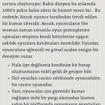
sorusu oluşturuyor. Bahis dünyası bu anlamda
1000’e yakın bahis sitesi ile hizmet veren bir… Bu
nedenle, birçok oyuncu tarafından tercih edilen
bir kumar sitesidir. Ancak, oyuncuların the
woman zaman sorumlu oyun prensiplerine
uymaları empieza kendi bütçelerine uygun
şekilde oyunlara katılmaları önemlidir. Oyunlar,
oyunculara eğlenceli ve görsel açıdan zengin bir
deneyim sunar.
Hala üye değilseniz kendinize bir hesap
oluşturmanın vakti geldi de geçiyor bile.
Slot oyunları casino sitelerinde oynanabilen
bir casino oyunudur.
Yani, oyuncular için güvenilir kumar
sağlayan ünlü bir yargı alanından lisansa
sahip bir platformda oynamanın avantajları