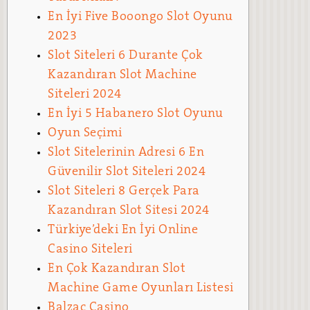
En İyi Five Booongo Slot Oyunu
2023
Slot Siteleri 6 Durante Çok
Kazandıran Slot Machine
Siteleri 2024
En İyi 5 Habanero Slot Oyunu
Oyun Seçimi
Slot Sitelerinin Adresi 6 En
Güvenilir Slot Siteleri 2024
Slot Siteleri 8 Gerçek Para
Kazandıran Slot Sitesi 2024
Türkiye’deki En İyi Online
Casino Siteleri
En Çok Kazandıran Slot
Machine Game Oyunları Listesi
Balzac Casino