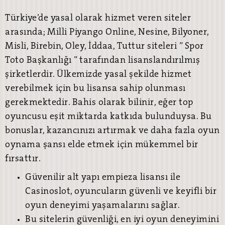
Türkiye’de yasal olarak hizmet veren siteler
arasında; Milli Piyango Online, Nesine, Bilyoner,
Misli, Birebin, Oley, İddaa, Tuttur siteleri ” Spor
Toto Başkanlığı ” tarafından lisanslandırılmış
şirketlerdir. Ülkemizde yasal şekilde hizmet
verebilmek için bu lisansa sahip olunması
gerekmektedir. Bahis olarak bilinir, eğer top
oyuncusu eşit miktarda katkıda bulunduysa. Bu
bonuslar, kazancınızı artırmak ve daha fazla oyun
oynama şansı elde etmek için mükemmel bir
fırsattır.
Güvenilir alt yapı empieza lisansı ile
Casinoslot, oyuncuların güvenli ve keyifli bir
oyun deneyimi yaşamalarını sağlar.
Bu sitelerin güvenliği, en iyi oyun deneyimini