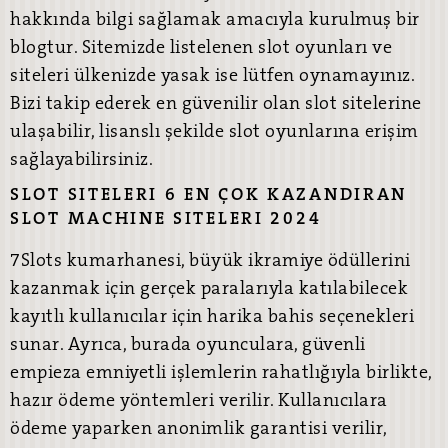
hakkında bilgi sağlamak amacıyla kurulmuş bir
blogtur. Sitemizde listelenen slot oyunları ve
siteleri ülkenizde yasak ise lütfen oynamayınız.
Bizi takip ederek en güvenilir olan slot sitelerine
ulaşabilir, lisanslı şekilde slot oyunlarına erişim
sağlayabilirsiniz.
SLOT SITELERI 6 EN ÇOK KAZANDIRAN
SLOT MACHINE SITELERI 2024
7Slots kumarhanesi, büyük ikramiye ödüllerini
kazanmak için gerçek paralarıyla katılabilecek
kayıtlı kullanıcılar için harika bahis seçenekleri
sunar. Ayrıca, burada oyunculara, güvenli
empieza emniyetli işlemlerin rahatlığıyla birlikte,
hazır ödeme yöntemleri verilir. Kullanıcılara
ödeme yaparken anonimlik garantisi verilir,