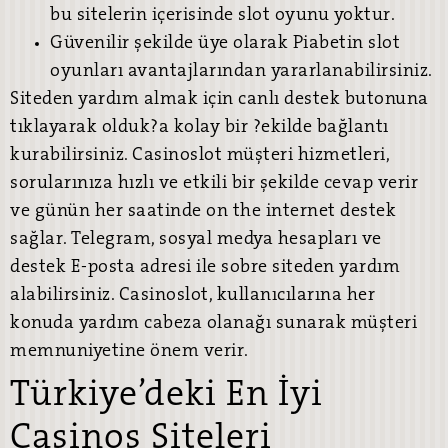
bu sitelerin içerisinde slot oyunu yoktur.
Güvenilir şekilde üye olarak Piabetin slot
oyunları avantajlarından yararlanabilirsiniz.
Siteden yardım almak için canlı destek butonuna
tıklayarak olduk?a kolay bir ?ekilde bağlantı
kurabilirsiniz. Casinoslot müşteri hizmetleri,
sorularınıza hızlı ve etkili bir şekilde cevap verir
ve günün her saatinde on the internet destek
sağlar. Telegram, sosyal medya hesapları ve
destek E-posta adresi ile sobre siteden yardım
alabilirsiniz. Casinoslot, kullanıcılarına her
konuda yardım cabeza olanağı sunarak müşteri
memnuniyetine önem verir.
Türkiye’deki En İyi
Casinos Siteleri