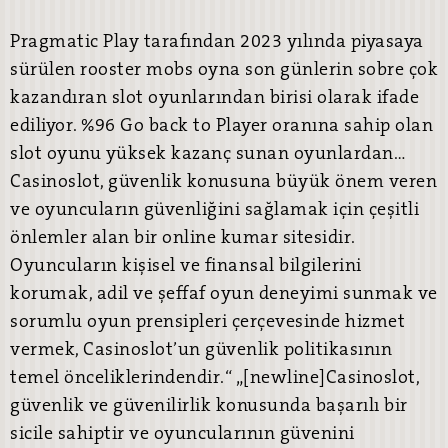
Pragmatic Play tarafından 2023 yılında piyasaya
sürülen rooster mobs oyna son günlerin sobre çok
kazandıran slot oyunlarından birisi olarak ifade
ediliyor. %96 Go back to Player oranına sahip olan
slot oyunu yüksek kazanç sunan oyunlardan…
Casinoslot, güvenlik konusuna büyük önem veren
ve oyuncuların güvenliğini sağlamak için çeşitli
önlemler alan bir online kumar sitesidir.
Oyuncuların kişisel ve finansal bilgilerini
korumak, adil ve şeffaf oyun deneyimi sunmak ve
sorumlu oyun prensipleri çerçevesinde hizmet
vermek, Casinoslot’un güvenlik politikasının
temel önceliklerindendir.“ „[newline]Casinoslot,
güvenlik ve güvenilirlik konusunda başarılı bir
sicile sahiptir ve oyuncularının güvenini