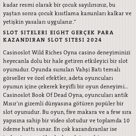
kadar resmi olarak bir çocuk sayılırsınız, bu
yaştan sonra çocuk kısıtlama kanunları kalkar ve
yetişkin yasaları uygulanır.“
SLOT SITELERI EIGHT GERÇEK PARA
KAZANDIRAN SLOT SITESI 2024
Casinoslot Wild Riches Oyna casino deneyiminizi
heyecanla dolu bir hale getiren etkileyici bir slot
oyunudur. Oyunda sunulan Vahşi Batı temalı
görseller ve özel efektler, adeta oyuncuları
oyunun içine çekerek keyifli bir oyun deneyimi…
Casinoslot Book Of Dead Oyna, oyuncuları antik
Mısır’ın gizemli dünyasına götüren popüler bir
slot oyunudur. Bu oyun, five makara ve a few sıra
yapısına sahip bir video slotudur ve toplamda 10
ödeme hattı sunar. En çok kazandıranlar ise