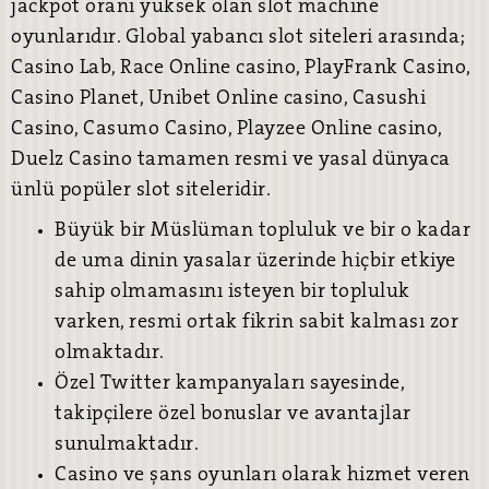
jackpot oranı yüksek olan slot machine
oyunlarıdır. Global yabancı slot siteleri arasında;
Casino Lab, Race Online casino, PlayFrank Casino,
Casino Planet, Unibet Online casino, Casushi
Casino, Casumo Casino, Playzee Online casino,
Duelz Casino tamamen resmi ve yasal dünyaca
ünlü popüler slot siteleridir.
Büyük bir Müslüman topluluk ve bir o kadar
de uma dinin yasalar üzerinde hiçbir etkiye
sahip olmamasını isteyen bir topluluk
varken, resmi ortak fikrin sabit kalması zor
olmaktadır.
Özel Twitter kampanyaları sayesinde,
takipçilere özel bonuslar ve avantajlar
sunulmaktadır.
Casino ve şans oyunları olarak hizmet veren