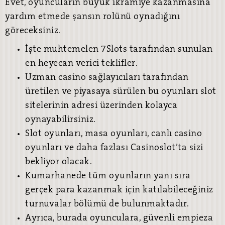
Evet, oyuncuların büyük ikramiye kazanmasına
yardım etmede şansın rolünü oynadığını
göreceksiniz.
İşte muhtemelen 7Slots tarafından sunulan
en heyecan verici teklifler.
Uzman casino sağlayıcıları tarafından
üretilen ve piyasaya sürülen bu oyunları slot
sitelerinin adresi üzerinden kolayca
oynayabilirsiniz.
Slot oyunları, masa oyunları, canlı casino
oyunları ve daha fazlası Casinoslot’ta sizi
bekliyor olacak.
Kumarhanede tüm oyunların yanı sıra
gerçek para kazanmak için katılabileceğiniz
turnuvalar bölümü de bulunmaktadır.
Ayrıca, burada oyunculara, güvenli empieza