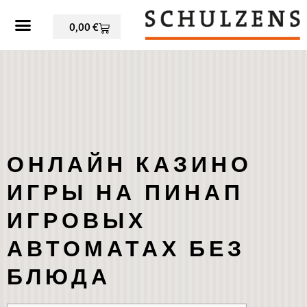
0,00
€
ОНЛАЙН КАЗИНО
ИГРЫ НА ПИНАП
ИГРОВЫХ
АВТОМАТАХ БЕЗ
БЛЮДА