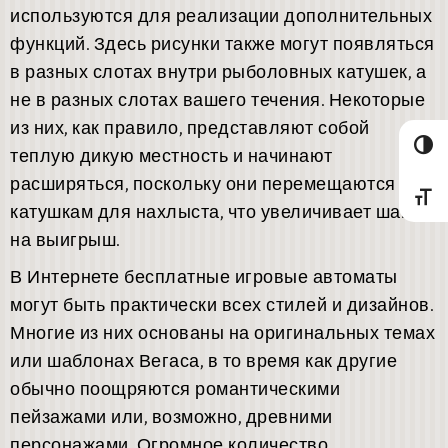
используются для реализации дополнительных
функций. Здесь рисунки также могут появляться
в разных слотах внутри рыболовных катушек, а
не в разных слотах вашего течения. Некоторые
из них, как правило, представляют собой
Umscha
теплую дикую местность и начинают
расширяться, поскольку они перемещаются по
Schrif
катушкам для нахлыста, что увеличивает шансы
на выигрыш.
В Интернете бесплатные игровые автоматы
могут быть практически всех стилей и дизайнов.
Многие из них основаны на оригинальных темах
или шаблонах Вегаса, в то время как другие
обычно поощряются романтическими
пейзажами или, возможно, древними
персонажами. Огромное количество