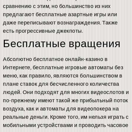
сравнению с этим, но большинство из них
предлагают бесплатные азартные игры или
даже переписывают вознаграждения. Также
есть прогрессивные джекпоты.
Бесплатные вращения
Абсолютно бесплатное онлайн-казино в
Интернете, бесплатные игровые автоматы без
меню, как правило, являются большинством в
плане ставок для бесчисленного количества
людей. Они подходят для многих видеослотов и
по-прежнему имеют такой же прибыльный поток
воздуха, как и автоматы для видеопокера на
реальные деньги. Кроме того, им нельзя играть с
мобильными устройствами и проводить часовое