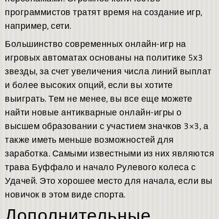
программистов тратят время на создание игр,
например, сети.
Большинство современных онлайн-игр на
игровых автоматах основаны на политике 5х3
звезды, за счет увеличения числа линий выплат
и более высоких опций, если вы хотите
выиграть. Тем не менее, вы все еще можете
найти новые антикварные онлайн-игры о
высшем образовании с участием значков 3×3, а
также иметь меньше возможностей для
заработка. Самыми известными из них являются
трава Буффало и начало Рулевого колеса с
Удачей. Это хорошее место для начала, если вы
новичок в этом виде спорта.
Дополнительные