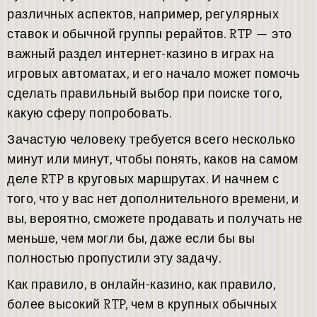
различных аспектов, например, регулярных
ставок и обычной группы рерайтов. RTP — это
важный раздел интернет-казино в играх на
игровых автоматах, и его начало может помочь
сделать правильный выбор при поиске того,
какую сферу попробовать.
Зачастую человеку требуется всего несколько
минут или минут, чтобы понять, каков на самом
деле RTP в круговых маршрутах. И начнем с
того, что у вас нет дополнительного времени, и
вы, вероятно, сможете продавать и получать не
меньше, чем могли бы, даже если бы вы
полностью пропустили эту задачу.
Как правило, в онлайн-казино, как правило,
более высокий RTP, чем в крупных обычных