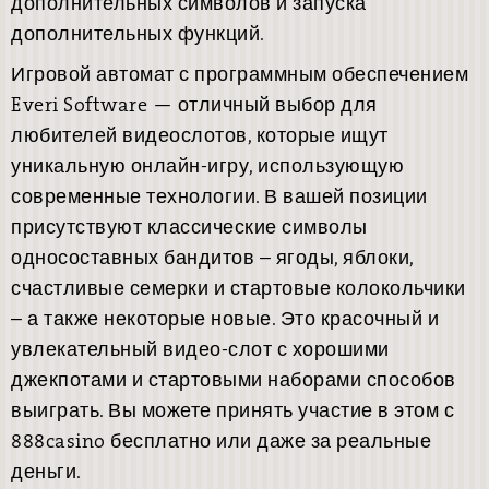
дополнительных символов и запуска
дополнительных функций.
Игровой автомат с программным обеспечением
Everi Software — отличный выбор для
любителей видеослотов, которые ищут
уникальную онлайн-игру, использующую
современные технологии. В вашей позиции
присутствуют классические символы
односоставных бандитов – ягоды, яблоки,
счастливые семерки и стартовые колокольчики
– а также некоторые новые. Это красочный и
увлекательный видео-слот с хорошими
джекпотами и стартовыми наборами способов
выиграть. Вы можете принять участие в этом с
888casino бесплатно или даже за реальные
деньги.