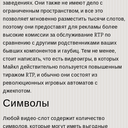
заведениях. Они также не имеют дело с
ограниченным пространством, и все это
позволяет мгновенно разместить тысячи слотов,
поэтому они предоставят для рекламы более
высокие комиссии за обслуживание RTP по
сравнению с другими родственниками ваших
бывших компонентов и гаубиц. Тем не менее,
стоит написать, что есть видеоигры, в которых
Майкл действительно пользуется повышенным
тиражом RTP, и обычно они состоят из
революционных игровых автоматов с
джекпотом.
Символы
Любой видео-слот содержит количество
символов, которые могут иметь выгодные