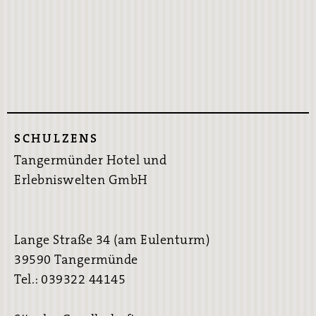
SCHULZENS
Tangermünder Hotel und
Erlebniswelten GmbH
Lange Straße 34 (am Eulenturm)
39590 Tangermünde
Tel.: 039322 44145