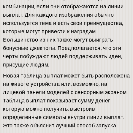
комбинации, если они отображаются на линии
выплат. Для каждого изображения обычно
используется тема и есть свои преимущества,
которые могут привести к наградам.
Большинство из них также могут выиграть
бонусные джекпоты. Предполагается, что эти
черты побуждают людей поддерживать идеи,
присущие людям.
Новая таблица выплат может быть расположена
на животе устройства или, возможно, на
лицевой панели моделей с сенсорным экраном.
Таблица выплат показывает сумму денег,
которую можно получить, выстроив
определенные символы внутри линии выплат.
Это также объяснит лучший способ запуска