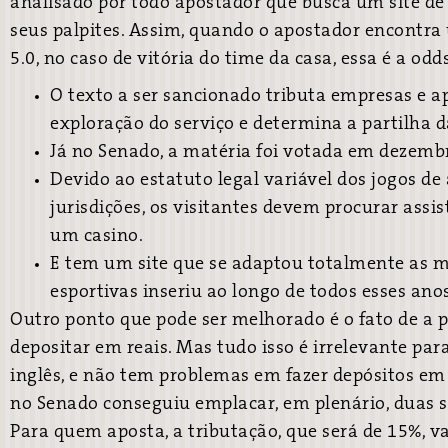
analisado por todo apostador que busca um site de 
seus palpites. Assim, quando o apostador encontra
5.0, no caso de vitória do time da casa, essa é a odd
O texto a ser sancionado tributa empresas e ap
exploração do serviço e determina a partilha 
Já no Senado, a matéria foi votada em dezembr
Devido ao estatuto legal variável dos jogos de
jurisdições, os visitantes devem procurar assis
um casino.
E tem um site que se adaptou totalmente as 
esportivas inseriu ao longo de todos esses anos
Outro ponto que pode ser melhorado é o fato de a p
depositar em reais. Mas tudo isso é irrelevante p
inglês, e não tem problemas em fazer depósitos em 
no Senado conseguiu emplacar, em plenário, duas 
Para quem aposta, a tributação, que será de 15%, v