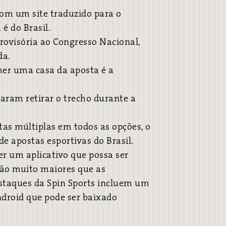
com um site traduzido para o
é do Brasil.
ovisória ao Congresso Nacional,
da.
er uma casa da aposta é a
aram retirar o trecho durante a
as múltiplas em todos as opções, o
 apostas esportivas do Brasil.
er um aplicativo que possa ser
são muito maiores que as
estaques da Spin Sports incluem um
ndroid que pode ser baixado