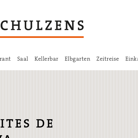
rant
Saal
Kellerbar
Elbgarten
Zeitreise
Eink
ITES DE