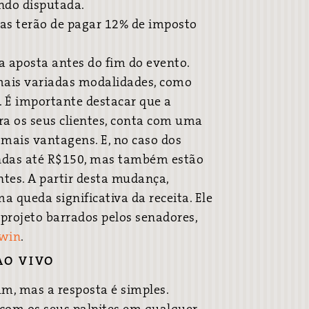
ndo disputada.
vas terão de pagar 12% de imposto
a aposta antes do fim do evento.
mais variadas modalidades, como
s. É importante destacar que a
a os seus clientes, conta com uma
 mais vantagens. E, no caso dos
vindas até R$150, mas também estão
ntes. A partir desta mudança,
a queda significativa da receita. Ele
projeto barrados pelos senadores,
 win
.
AO VIVO
m, mas a resposta é simples.