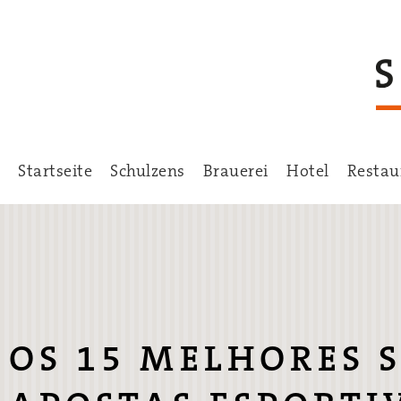
Startseite
Schulzens
Brauerei
Hotel
Restau
OS 15 MELHORES S