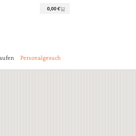
0,00
€
aufen
Personalgesuch