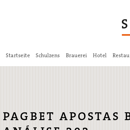
Startseite
Schulzens
Brauerei
Hotel
Restau
PAGBET APOSTAS 