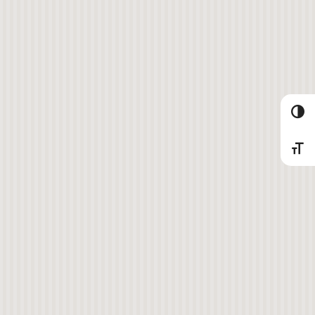
Umscha
Schrif