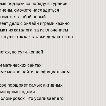
ые подарки за победу в турнире.
лнены, сможете насладиться
ы сможет любой новый
еет дело с онлайн играми казино.
мат из каталога, за исключением
к нулю, так как ставки делаются на
тся, по сути, копией
ематических сайтах.
ме можно найти на официальном
орое поощряет самых активных
ыми промокодами.
блокировок, что усиливает его