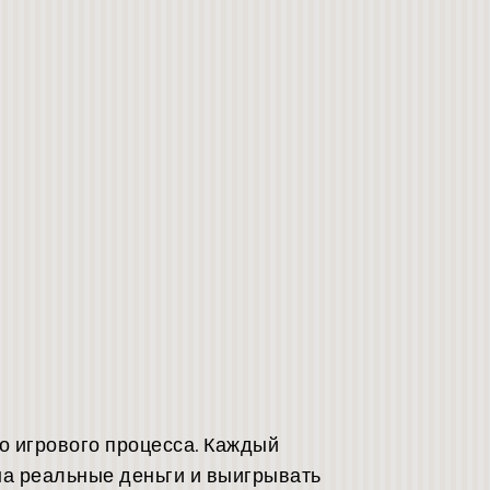
о игрового процесса. Каждый
на реальные деньги и выигрывать