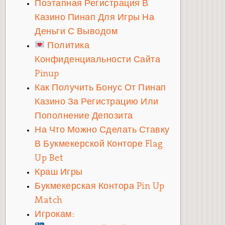
Поэтапная Регистрация В
Казино Пинап Для Игры На
Деньги С Выводом
Политика
Конфиденциальности Сайта
Pinup
Как Получить Бонус От Пинап
Казино За Регистрацию Или
Пополнение Депозита
На Что Можно Сделать Ставку
В Букмекерской Конторе Flag
Up Bet
Краш Игры
Букмекерская Контора Pin Up
Match
Игрокам: