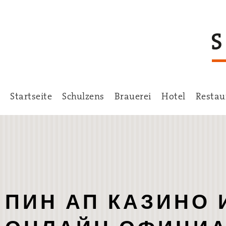
Startseite
Schulzens
Brauerei
Hotel
Restau
ПИН АП КАЗИНО 