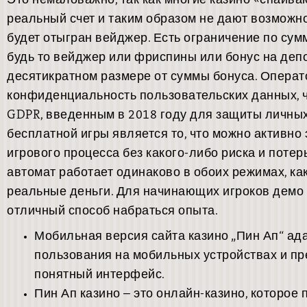
Это немаловажно, так как многие казино «спаив
реальный счет и таким образом не дают возможн
будет отыгран вейджер. Есть ограничение по су
будь то вейджер или фриспины или бонус на депо
десятикратном размере от суммы бонуса. Операто
конфиденциальность пользовательских данных, ч
GDPR, введенным в 2018 году для защиты личны
бесплатной игры является то, что можно активно
игрового процесса без какого-либо риска и потерь
автомат работает одинаково в обоих режимах, как 
реальные деньги. Для начинающих игроков демо в
отличный способ набраться опыта.
Мобильная версия сайта казино „Пин Ап“ ад
пользования на мобильных устройствах и пр
понятный интерфейс.
Пин Ап казино – это онлайн-казино, которое