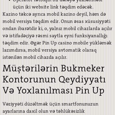
Operator tətbiqin bir dəfəyə yüklənməsi
üçün iki website link təqdim edəcək.
Kazino təkcə ayrıca mobil kazino deyil, həm də
mobil versiya təqdim edir. Onun əsas xüsusiyyəti
ondan ibarətdir ki, o, yalnız mobil cihazlarda açılır
və istifadəçiyə rəsmi saytla eyni funksiyanallığı
təqdim edir. Əgər Pin Up casino mobile yükləmək
lazımdırsa, mobil versiya avtomatik olaraq
istənilən mobil cihazda açılır.
Müştərilərin Bukmeker
Kontorunun Qeydiyyatı
Və Yoxlanılması Pin Up
Vəziyyəti düzəltmək üçün smartfonunuzun
ayarlarına daxil olun və təhlükəsizlik