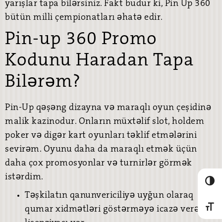
yarışlar tapa bilərsiniz. Fakt budur ki, Pin Up 360
bütün milli çempionatları əhatə edir.
Pin-up 360 Promo
Kodunu Haradan Tapa
Bilərəm?
Pin-Up qəşəng dizayna və maraqlı oyun çeşidinə
malik kazinodur. Onların müxtəlif slot, holdem
poker və digər kart oyunları təklif etmələrini
sevirəm. Oyunu daha da maraqlı etmək üçün
daha çox promosyonlar və turnirlər görmək
istərdim.
Umscha
Təşkilatın qanunvericiliyə uyğun olaraq
qumar xidmətləri göstərməyə icazə verən
Schrif