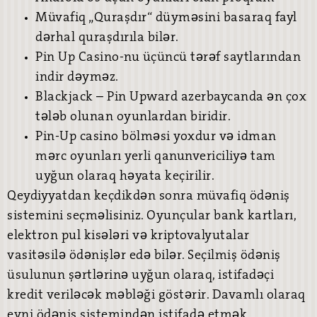
Müvafiq „Quraşdır“ düyməsini basaraq fayl
dərhal quraşdırıla bilər.
Pin Up Casino-nu üçüncü tərəf saytlarından
indir dəyməz.
Blackjack – Pin Upward azerbaycanda ən çox
tələb olunan oyunlardan biridir.
Pin-Up casino bölməsi yoxdur və idman
mərc oyunları yerli qanunvericiliyə tam
uyğun olaraq həyata keçirilir.
Qeydiyyatdan keçdikdən sonra müvafiq ödəniş
sistemini seçməlisiniz. Oyunçular bank kartları,
elektron pul kisələri və kriptovalyutalar
vasitəsilə ödənişlər edə bilər. Seçilmiş ödəniş
üsulunun şərtlərinə uyğun olaraq, istifadəçi
kredit veriləcək məbləği göstərir. Davamlı olaraq
eyni ödəniş sistemindən istifadə etmək,