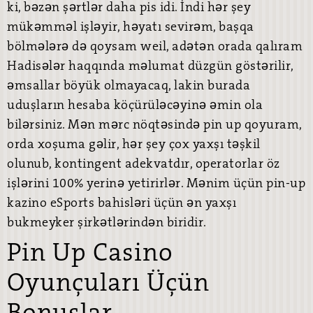
ki, bəzən şərtlər daha pis idi. İndi hər şey
mükəmməl işləyir, həyatı sevirəm, başqa
bölmələrə də qoysam weil, adətən orada qalıram
Hadisələr haqqında məlumat düzgün göstərilir,
əmsallar böyük olmayacaq, lakin burada
uduşların hesaba köçürüləcəyinə əmin ola
bilərsiniz. Mən mərc nöqtəsində pin up qoyuram,
orda xoşuma gəlir, hər şey çox yaxşı təşkil
olunub, kontingent adekvatdır, operatorlar öz
işlərini 100% yerinə yetirirlər. Mənim üçün pin-up
kazino eSports bahisləri üçün ən yaxşı
bukmeyker şirkətlərindən biridir.
Pin Up Casino
Oyunçuları Üçün