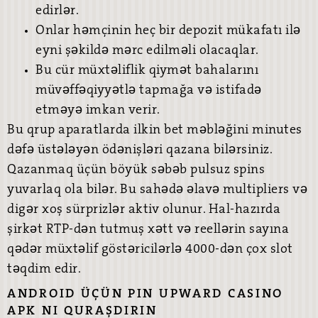
edirlər.
Onlar həmçinin heç bir depozit mükafatı ilə
eyni şəkildə mərc edilməli olacaqlar.
Bu cür müxtəliflik qiymət bahalarını
müvəffəqiyyətlə tapmağa və istifadə
etməyə imkan verir.
Bu qrup aparatlarda ilkin bet məbləğini minutes
dəfə üstələyən ödənişləri qazana bilərsiniz.
Qazanmaq üçün böyük səbəb pulsuz spins
yuvarlaq ola bilər. Bu sahədə əlavə multipliers və
digər xoş sürprizlər aktiv olunur. Hal-hazırda
şirkət RTP-dən tutmuş xətt və reellərin sayına
qədər müxtəlif göstəricilərlə 4000-dən çox slot
təqdim edir.
ANDROID ÜÇÜN PIN UPWARD CASINO
APK NI QURAŞDIRIN