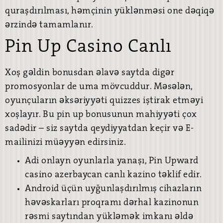
quraşdırılması, həmçinin yüklənməsi one dəqiqə
ərzində tamamlanır.
Pin Up Casino Canlı
Xoş gəldin bonusdan əlavə saytda digər
promosyonlar de uma mövcuddur. Məsələn,
oyunçuların əksəriyyəti quizzes iştirak etməyi
xoşlayır. Bu pin up bonusunun mahiyyəti çox
sadədir – siz saytda qeydiyyatdan keçir və E-
mailinizi müəyyən edirsiniz.
Adi onlayn oyunlarla yanaşı, Pin Upward
casino azerbaycan canlı kazino təklif edir.
Android üçün uyğunlaşdırılmış cihazların
həvəskarları proqramı dərhal kazinonun
rəsmi saytından yükləmək imkanı əldə