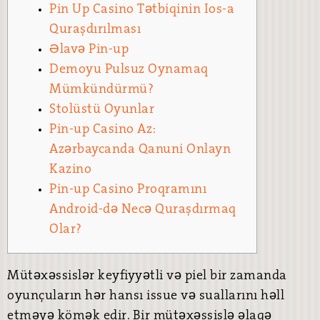
Pin Up Casino Tətbiqinin Ios-a
Quraşdırılması
Əlavə Pin-up
Demoyu Pulsuz Oynamaq
Mümkündürmü?
Stolüstü Oyunlar
Pin-up Casino Az:
Azərbaycanda Qanuni Onlayn
Kazino
Pin-up Casino Proqramını
Android-də Necə Quraşdırmaq
Olar?
Mütəxəssislər keyfiyyətli və piel bir zamanda
oyunçuların hər hansı issue və suallarını həll
etməyə kömək edir. Bir mütəxəssislə əlaqə