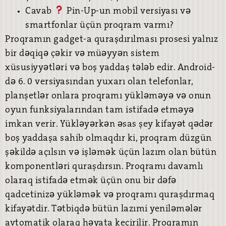
Cavab
Pin-Up-un mobil versiyası və
smartfonlar üçün proqram varmı?
Proqramın gadget-a quraşdırılması prosesi yalnız
bir dəqiqə çəkir və müəyyən sistem
xüsusiyyətləri və boş yaddaş tələb edir. Android-
də 6. 0 versiyasından yuxarı olan telefonlar,
planşetlər onlara proqramı yükləməyə və onun
oyun funksiyalarından tam istifadə etməyə
imkan verir. Yükləyərkən əsas şey kifayət qədər
boş yaddaşa sahib olmaqdır ki, proqram düzgün
şəkildə açılsın və işləmək üçün lazım olan bütün
komponentləri quraşdırsın. Proqramı davamlı
olaraq istifadə etmək üçün onu bir dəfə
qadcetinizə yükləmək və proqramı quraşdırmaq
kifayətdir. Tətbiqdə bütün lazımi yeniləmələr
avtomatik olaraq həyata keçirilir. Proqramın