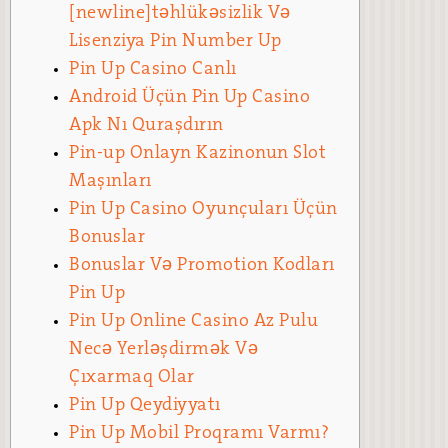
[newline]təhlükəsizlik Və
Lisenziya Pin Number Up
Pin Up Casino Canlı
Android Üçün Pin Up Casino
Apk Nı Quraşdırın
Pin-up Onlayn Kazinonun Slot
Maşınları
Pin Up Casino Oyunçuları Üçün
Bonuslar
Bonuslar Və Promotion Kodları
Pin Up
Pin Up Online Casino Az Pulu
Necə Yerləşdirmək Və
Çıxarmaq Olar
Pin Up Qeydiyyatı
Pin Up Mobil Proqramı Varmı?