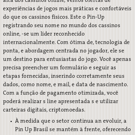
alta dos cassinos online, vemos ofertas de
experiências de jogos mais práticas e confortáveis
do que os cassinos físicos. Este o Pin-Up
registrando seu nome no mundo dos cassinos
online, -se um líder reconhecido
internacionalmente. Com ótima de, tecnologia de
ponta, e abordagem centrada no jogador, ele se
um destino para entusiastas do jogo. Você apenas
precisa preencher um formulário e seguir as
etapas fornecidas, inserindo corretamente seus
dados, como nome, e mail, e data de nascimento.
Com a função de pagamento otimizada, você
poderá realizar s line apresentada s e utilizar
carteiras digitais, criptomoedas.
À medida que o setor continua an evoluir, a
Pin Up Brasil se mantém à frente, oferecendo