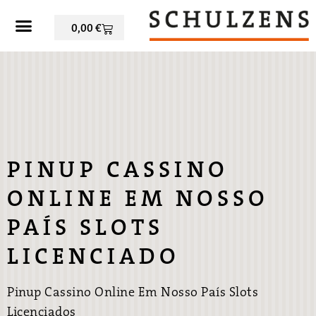
0,00
€
PINUP CASSINO
ONLINE EM NOSSO
PAÍS SLOTS
LICENCIADO
Pinup Cassino Online Em Nosso País Slots
Licenciados