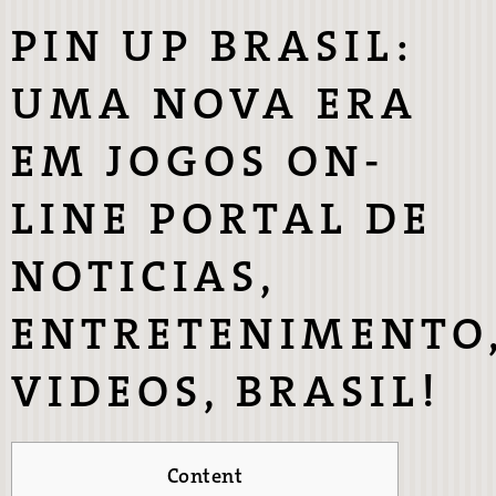
PIN UP BRASIL:
UMA NOVA ERA
EM JOGOS ON-
LINE PORTAL DE
NOTICIAS,
ENTRETENIMENTO
VIDEOS, BRASIL!
Content