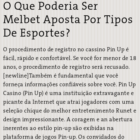
O Que Poderia Ser
Melbet Aposta Por Tipos
De Esportes?
O procedimento de registro no cassino Pin Up é
fácil, rápido e confortável. Se você for menor de 18
anos, o procedimento de registro será recusado.
[newline]Também é fundamental que você
forneça informações confiáveis ​​sobre você. Pin Up
Casino (Pin Up) é uma instituição extravagante e
picante da Internet que atrai jogadores com uma
seleção chique do melhor entretenimento Runet e
design impressionante. A coragem e an abertura
inerentes ao estilo pin-up são exibidas na
plataforma de jogos Pin-up. Os convidados do