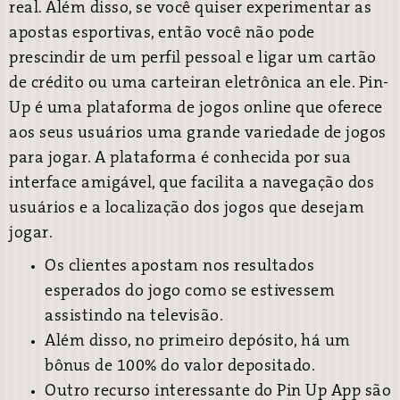
real. Além disso, se você quiser experimentar as
apostas esportivas, então você não pode
prescindir de um perfil pessoal e ligar um cartão
de crédito ou uma carteiran eletrônica an ele. Pin-
Up é uma plataforma de jogos online que oferece
aos seus usuários uma grande variedade de jogos
para jogar. A plataforma é conhecida por sua
interface amigável, que facilita a navegação dos
usuários e a localização dos jogos que desejam
jogar.
Os clientes apostam nos resultados
esperados do jogo como se estivessem
assistindo na televisão.
Além disso, no primeiro depósito, há um
bônus de 100% do valor depositado.
Outro recurso interessante do Pin Up App são