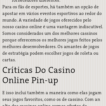
fornecedores diferentes.
Para os fãs de esportes, há também an opção de
apostar em vários eventos esportivos ao redor do
mundo. A variedade de jogos oferecidos pelo
nosso casino online é uma vantagem indiscutível.
Somos considerados um dos melhores cassinos
porque oferecemos os melhores jogos feitos pelos
melhores desenvolvedores. Os amantes de jogos
de estratégia podem escolher jogos de roleta ou
cartas.
Críticas Do Casino
Online Pin-up
E isso inclui também a maneira como elas jogam
seus jogos favoritos, como os de cassino. Com an