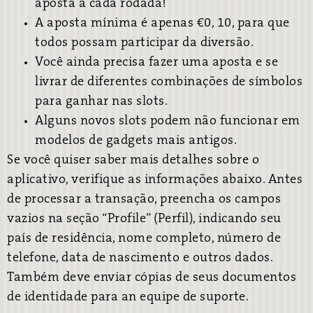
aposta a cada rodada!
A aposta mínima é apenas €0, 10, para que
todos possam participar da diversão.
Você ainda precisa fazer uma aposta e se
livrar de diferentes combinações de símbolos
para ganhar nas slots.
Alguns novos slots podem não funcionar em
modelos de gadgets mais antigos.
Se você quiser saber mais detalhes sobre o
aplicativo, verifique as informações abaixo. Antes
de processar a transação, preencha os campos
vazios na seção “Profile” (Perfil), indicando seu
país de residência, nome completo, número de
telefone, data de nascimento e outros dados.
Também deve enviar cópias de seus documentos
de identidade para an equipe de suporte.