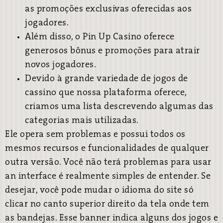
as promoções exclusivas oferecidas aos
jogadores.
Além disso, o Pin Up Casino oferece
generosos bônus e promoções para atrair
novos jogadores.
Devido à grande variedade de jogos de
cassino que nossa plataforma oferece,
criamos uma lista descrevendo algumas das
categorias mais utilizadas.
Ele opera sem problemas e possui todos os
mesmos recursos e funcionalidades de qualquer
outra versão. Você não terá problemas para usar
an interface é realmente simples de entender. Se
desejar, você pode mudar o idioma do site só
clicar no canto superior direito da tela onde tem
as bandejas. Esse banner indica alguns dos jogos e