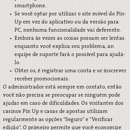
smartphone.
Se você optar por utilizar o site móvel do Pin-
Up em vez do aplicativo ou da versão para
PC, nenhuma funcionalidade vai deferente.
Embora às vezes as coisas possam ser lentas
enquanto você explica seu problema, an
equipe de suporte fará o possível para ajudá-
lo.
Obter os, é registrar uma conta e se inscrever
receber promocionais.
O administrador está sempre em contato, então
você não precisa se preocupar se ninguém pode
ajudar em caso de dificuldades. Os visitantes dos
casinos Pin Up e casas de apostas utilizam
regularmente as opções “Seguro” e “Verificar
edição”. O primeiro permite que você economize