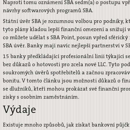
Naproti tomu oznámení SBA sedm(a) o postupu vpře
návrhy softwarových programů SBA.
Státní úvěr SBA je rozumnou volbou pro podniky, kte
tyto plány kladou lepší finanční omezení a snižují 
co můžete udělat s SBA Point, posun vpřed sférický
SBA úvěr. Banky mají navíc nejlepší partnerství v S
15 banky předkládající profesionální linii týkající s
bez důkazů o hotovosti pro zcela nové LLC. Tyto p
soukromých úvěrů spotřebitelů a začnou zpracováv
bonitu. V tomto článku jsou možnosti důkazů o fin
se dlužníků, kteří mohou prokázat své finanční pr
zisky s osobním zaměstnáním.
Výdaje
Existuje mnoho způsobů, jak získat bankovní půjčk