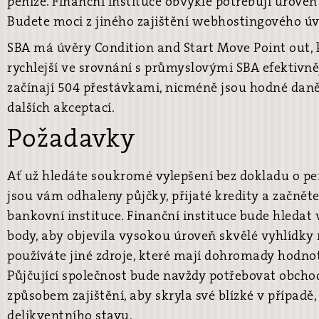
peníze. Finanční instituce obvykle potřebují úrove
Budete moci z jiného zajištění webhostingového úv
SBA má úvěry Condition and Start Move Point out, 
rychlejší ve srovnání s průmyslovými SBA efektivněj
začínají 504 přestávkami, nicméně jsou hodné daně 
dalších akceptací.
Požadavky
Ať už hledáte soukromé vylepšení bez dokladu o pen
jsou vám odhaleny půjčky, přijaté kredity a začněte
bankovní instituce. Finanční instituce bude hledat 
body, aby objevila vysokou úroveň skvělé vyhlídky n
používáte jiné zdroje, které mají dohromady hodnotu
Půjčující společnost bude navždy potřebovat obcho
způsobem zajištění, aby skryla své blízké v případě,
delikventního stavu.