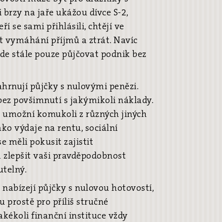
 brzy na jaře ukážou dívce S-2,
í se sami přihlásili, chtějí ve
t vymáhání příjmů a ztrát. Navíc
ude stále pouze půjčovat podnik bez
zahrnují půjčky s nulovými penězi.
bez povšimnutí s jakýmikoli náklady.
ý umožní komukoli z různých jiných
ko výdaje na rentu, sociální
e měli pokusit zajistit
á zlepšit vaši pravděpodobnost
utelný.
 nabízejí půjčky s nulovou hotovostí,
 prostě pro příliš stručné
kékoli finanční instituce vždy