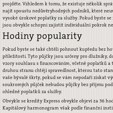
projděte. Vzhledem k tomu, že existuje několik spr
najít spoustu nedůvěryhodných podniků, které neuv
vysoké úrokové poplatky za služby. Pokud byste se
jsou obvykle schopni zajistit individuální pokrok n
Hodiny popularity
Pokud byste se také chtěli pohnout kupředu bez h
příležitosti. Tyto půjčky jsou určeny pro dlužníky, 
vzory souhlasu s financováním, včetně poplatků a 
druhou stranu chtějí spravedlnost, kterou tato sta
vaše bývalé škrty, pokud se vám nepodaří získat výd
soukromých půjček nebudou půjčky bez příjmu pod
ohledně poplatků za služby.
Obvykle se kredity Express obvykle objeví za 36 ho
Kapitálový harmonogram však podle finanční instit