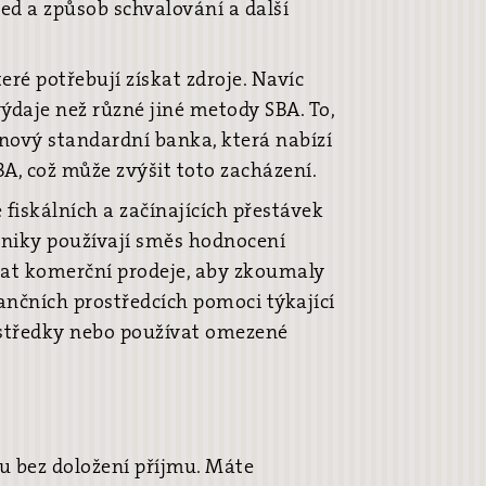
d a způsob schvalování a další
ré potřebují získat zdroje. Navíc
výdaje než různé jiné metody SBA. To,
 nový standardní banka, která nabízí
BA, což může zvýšit toto zacházení.
e fiskálních a začínajících přestávek
odniky používají směs hodnocení
at komerční prodeje, aby zkoumaly
ančních prostředcích pomoci týkající
ostředky nebo používat omezené
u bez doložení příjmu. Máte