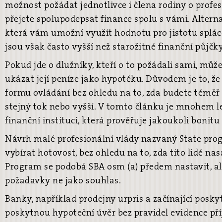
možnost požádat jednotlivce i člena rodiny o profes
přejete spolupodepsat finance spolu s vámi. Alterna
která vám umožní využít hodnotu pro jistotu splác
jsou však často vyšší než starožitné finanční půjčky
Pokud jde o dlužníky, kteří o to požádali sami, může
ukázat její peníze jako hypotéku. Důvodem je to, ž
formu ovládání bez ohledu na to, zda budete téměř
stejný tok nebo vyšší. V tomto článku je mnohem l
finanční instituci, která prověřuje jakoukoli bonitu
Návrh malé profesionální vlády nazvaný State pr
vybírat hotovost, bez ohledu na to, zda tito lidé na
Program se podobá SBA osm (a) předem nastavit, ale
požadavky ne jako souhlas.
Banky, například prodejny urpris a začínající posk
poskytnou hypoteční úvěr bez pravidel evidence př