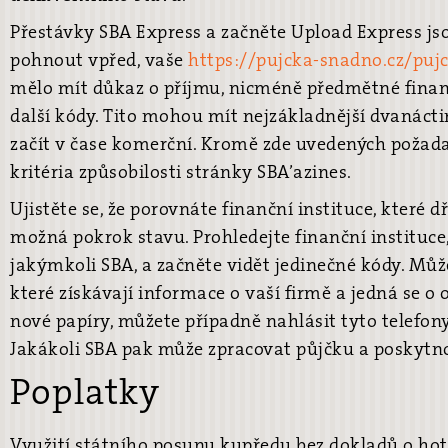
Přestávky SBA Express a začněte Upload Express jso
pohnout vpřed, vaše
https://pujcka-snadno.cz/puj
mělo mít důkaz o příjmu, nicméně předmětné finan
další kódy. Tito mohou mít nejzákladnější dvanácti
začít v čase komerční. Kromě zde uvedených požada
kritéria způsobilosti stránky SBA’azines.
Ujistěte se, že porovnáte finanční instituce, které 
možná pokrok stavu. Prohledejte finanční instituce, 
jakýmkoli SBA, a začněte vidět jedinečné kódy. Můž
které získávají informace o vaší firmě a jedná se o
nové papíry, můžete případně nahlásit tyto telefony
Jakákoli SBA pak může zpracovat půjčku a poskytno
Poplatky
Využití státního posunu kupředu bez dokladů o hot