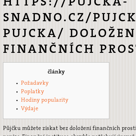
HTTPS://PUJCKA-
SNADNO.CZ/PUJCK
PUJCKA/ DOLOŽEN
FINANČNÍCH PRO
články
Požadavky
Poplatky
Hodiny popularity
Výdaje
Půjčku můžete získat bez doložení finančních prost