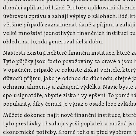
domácí aplikací obtížné. Protože aplikovaní dlužníci
úvěrovou zprávu a zahájí výpisy o zálohách, lidé, kteř
většině případů zaznamenat daně z příjmu a zaháji
velké množství jednotlivých finančních institucí b
ohledu na to, zda generoval delší dobu.
Naštěstí existují některé finanční instituce, které 
Tyto půjčky jsou často považovány za dravé a jsou 
V opačném případě se pokuste získat věřitele, kter
důvodů příjmu, jako je odchod do důchodu, stejně ja
ochranu, alimenty a zahájení výdělku. Navíc byste s
spolusignatáře, abyste získali vylepšení. To pomáh
popularity, díky čemuž je výraz o osadě lépe zvládn
Můžete dokonce najít nové finanční instituce, které
tyto přestávky obsahují vyšší poplatek a možná jsou
ekonomické potřeby. Kromě toho si před výběrem ja