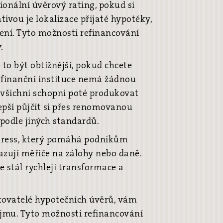
ionální úvěrový rating, pokud si
tivou je lokalizace přijaté hypotéky,
ení. Tyto možnosti refinancování
.
 to být obtížnější, pokud chcete
e finanční instituce nemá žádnou
 všichni schopni poté produkovat
epší půjčit si přes renomovanou
 podle jiných standardů.
ogress, který pomáhá podnikům
sazují měřiče na zálohy nebo daně.
 stál rychleji transformace a
ytovatelé hypotečních úvěrů, vám
íjmu. Tyto možnosti refinancování