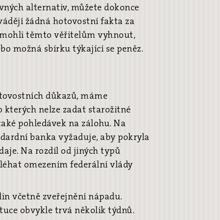
ávných alternativ, můžete dokonce
ádějí žádná hotovostní fakta za
 mohli těmto věřitelům vyhnout,
ebo možná sbírku týkající se peněz.
otovostních důkazů, máme
do kterých nelze zadat starožitné
také pohledávek na zálohu. Na
ndardní banka vyžaduje, aby pokryla
aje. Na rozdíl od jiných typů
léhat omezením federální vlády
din včetně zveřejnění nápadu.
uce obvykle trvá několik týdnů.