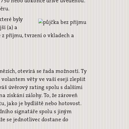
ň 750 nebo dokonce dříve uvedenou.
ěru.
které byly
ší (a) a
z příjmu, tvrzení o vkladech a
ězích, otevírá se řada možností. Ty
 volantem věty ve vaší eseji zlepšit
váš úvěrový rating spolu s dalšími
a získání zálohy. To, že zároveň
, jako je bydliště nebo hotovost.
dního signatáře spolu s jiným
 že se jednotlivec dostane do