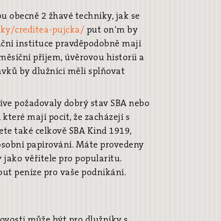
u obecně 2 žhavé techniky, jak se
cky/creditea-pujcka/
put on’m by
ční instituce pravděpodobně mají
měsíční příjem, úvěrovou historii a
vků by dlužníci měli splňovat
dříve požadovaly dobrý stav SBA nebo
které mají pocit, že zacházejí s
ete také celkově SBA Kind 1919,
 osobní papírování. Máte provedeny
 jako věřitele pro popularitu.
ut peníze pro vaše podnikání.
ovosti může být pro dlužníky s