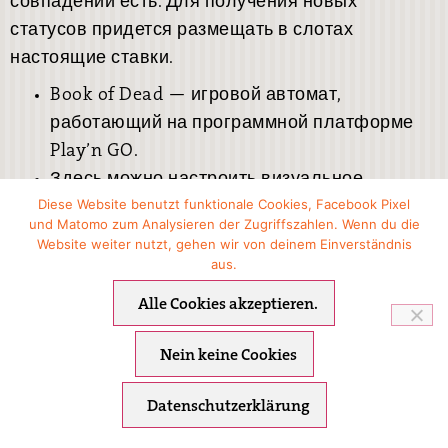
совпадений есть. Для получения новых
статусов придется размещать в слотах
настоящие ставки.
Book of Dead — игровой автомат,
работающий на программной платформе
Play’n GO.
Здесь можно настроить визуальное
Diese Website benutzt funktionale Cookies, Facebook Pixel
отображение, звуковые эффекты,
und Matomo zum Analysieren der Zugriffszahlen. Wenn du die
уведомления.
Website weiter nutzt, gehen wir von deinem Einverständnis
Именно поэтому в том, как играть в этом
aus.
виртуальном игорном клубе, сможет
Alle Cookies akzeptieren.
разобраться даже не опытный гемблер.
В 1946 году открывается игорный
Nein keine Cookies
комплекс“ „Багси Сигела Фламинго,
который закладывает первый камень в
Datenschutzerklärung
строительство одного из мировых игорных