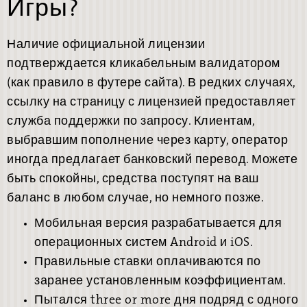
Игры?
Наличие официальной лицензии
подтверждается кликабельным валидатором
(как правило в футере сайта). В редких случаях,
ссылку на страницу с лицензией предоставляет
служба поддержки по запросу. Клиентам,
выбравшим пополнение через карту, оператор
иногда предлагает банковский перевод. Можете
быть спокойны, средства поступят на ваш
баланс в любом случае, но немного позже.
Мобильная версия разрабатывается для
операционных систем Android и iOS.
Правильные ставки оплачиваются по
заранее установленным коэффициентам.
Пытался three or more дня подряд с одного