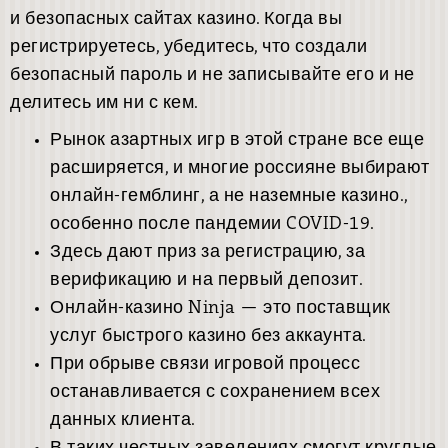
и безопасных сайтах казино. Когда вы
регистрируетесь, убедитесь, что создали
безопасный пароль и не записывайте его и не
делитесь им ни с кем.
Рынок азартных игр в этой стране все еще
расширяется, и многие россияне выбирают
онлайн-гемблинг, а не наземные казино.,
особенно после пандемии COVID-19.
Здесь дают приз за регистрацию, за
верификацию и на первый депозит.
Онлайн-казино Ninja — это поставщик
услуг быстрого казино без аккаунта.
При обрыве связи игровой процесс
останавливается с сохранением всех
данных клиента.