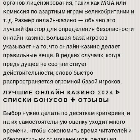
органов лицензирования, таких как MGA или
Комиссия по азартным играм Великобритании и
т. д. Размер онлайн-казино — обычно это
лучший фактор для определения безопасности
онлайн-казино. Большая база игроков
указывает на то, что онлайн-казино делает
правильные вещи. В редких случаях, когда
предыдущее не соответствует
действительности, слово быстро
распространяется огромной базой игроков.
ЛУЧШИЕ ОНЛАЙН КАЗИНО 2024 ᐈ
СПИСКИ БОНУСОВ ✚ ОТЗЫВЫ
Выбор нужно делать по десяткам критериев, и
на их самостоятельную оценку уходит много
времени. Чтобы сэкономить время читателей и
обезопасить их от мошенников, редакция