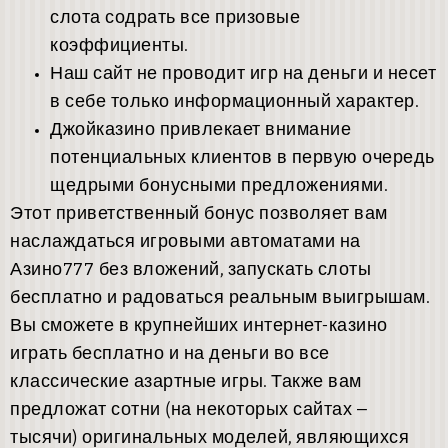
слота содрать все призовые
коэффициенты.
Наш сайт не проводит игр на деньги и несет
в себе только информационный характер.
Джойказино привлекает внимание
потенциальных клиентов в первую очередь
щедрыми бонусными предложениями.
Этот приветственный бонус позволяет вам
наслаждаться игровыми автоматами на
Азино777 без вложений, запускать слоты
бесплатно и радоваться реальным выигрышам.
Вы сможете в крупнейших интернет-казино
играть бесплатно и на деньги во все
классические азартные игры. Также вам
предложат сотни (на некоторых сайтах –
тысячи) оригинальных моделей, являющихся