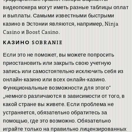
видеопокера могут иметь разные таблицы оплат
и выплаты. Самыми известными быстрыми
казино в Эстонии являются, например, Ninja
Casino и Boost Casino.
КАЗИНО SOBRANIE
Если это не поможет, вы можете попросить
приостановить или закрыть свою учетную
запись или самостоятельно исключить себя из
онлайн-казино или всех онлайн-казино.
Функциональные возможности для этого“
„немного различаются в зависимости от того, в
какой стране вы живете. Если проблема не
устраняется, обязательно обратитесь за
помощью, где это возможно. Обязательно
играйте только на правильно лицензированных