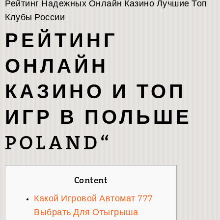
Рейтинг Надежных Онлайн Казино Лучшие Топ
Клубы России
РЕЙТИНГ
ОНЛАЙН
КАЗИНО И ТОП
ИГР В ПОЛЬШЕ
POLAND“
Content
Какой Игровой Автомат 777
Выбрать Для Отыгрыша