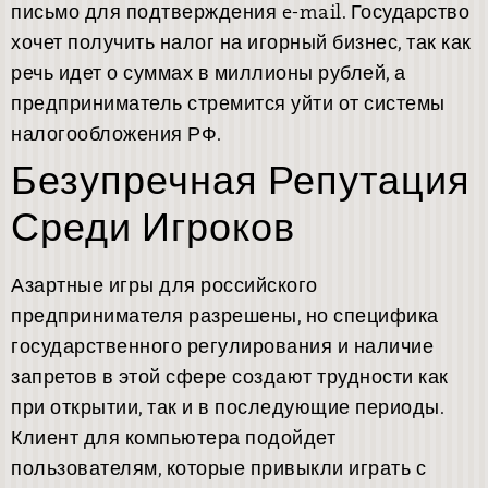
письмо для подтверждения e-mail. Государство
хочет получить налог на игорный бизнес, так как
речь идет о суммах в миллионы рублей, а
предприниматель стремится уйти от системы
налогообложения РФ.
Безупречная Репутация
Среди Игроков
Азартные игры для российского
предпринимателя разрешены, но специфика
государственного регулирования и наличие
запретов в этой сфере создают трудности как
при открытии, так и в последующие периоды.
Клиент для компьютера подойдет
пользователям, которые привыкли играть с