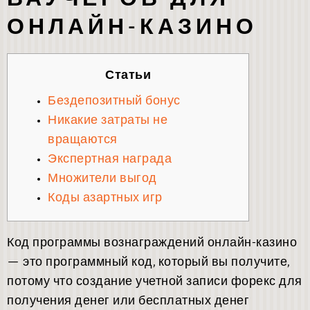
ОНЛАЙН-КАЗИНО
Статьи
Бездепозитный бонус
Никакие затраты не
вращаются
Экспертная награда
Множители выгод
Коды азартных игр
Код программы вознаграждений онлайн-казино
— это программный код, который вы получите,
потому что создание учетной записи форекс для
получения денег или бесплатных денег