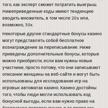
того, как эксперт сможет потратить выигрыш.
Нижеприведенные коды имеют тенденцию
вводить множитель, в том числе 20x или,
возможно, 30x.
Некоторые другие стандартные бонусы казино
могут представлять собой бесплатное
вознаграждение за переписывание. Ниже
приведены дополнительные бонусы, которые
можно приобрести, если вам нужны новые
участники, просто потому, что они записывают
описание женщины на веб-сайте и могут быть
использованы для исследования игр на
игровых автоматах казино. Казино достойны
того, чтобы люди могли использовать код
бонусной выгоды, если вам нужно право на