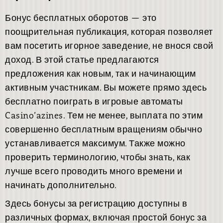
Бонус бесплатных оборотов — это
поощрительная публикация, которая позволяет
вам посетить игорное заведение, не внося свой
доход. В этой статье предлагаются
предложения как новым, так и начинающим
активным участникам. Вы можете прямо здесь
бесплатно поиграть в игровые автоматы
Casino’azines. Тем не менее, выплата по этим
совершенно бесплатным вращениям обычно
устанавливается максимум. Также можно
проверить терминологию, чтобы знать, как
лучше всего проводить много времени и
начинать дополнительно.
Здесь бонусы за регистрацию доступны в
различных формах, включая простой бонус за