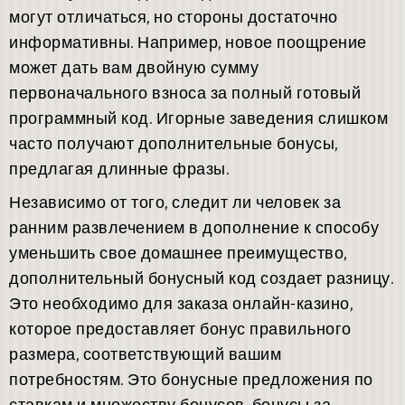
могут отличаться, но стороны достаточно
информативны. Например, новое поощрение
может дать вам двойную сумму
первоначального взноса за полный готовый
программный код. Игорные заведения слишком
часто получают дополнительные бонусы,
предлагая длинные фразы.
Независимо от того, следит ли человек за
ранним развлечением в дополнение к способу
уменьшить свое домашнее преимущество,
дополнительный бонусный код создает разницу.
Это необходимо для заказа онлайн-казино,
которое предоставляет бонус правильного
размера, соответствующий вашим
потребностям. Это бонусные предложения по