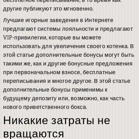
бесплатное переписывание, в то время как
другие публикуют это мгновенно.
Лучшие игорные заведения в Интернете
предлагают системы лояльности и предлагают
VIP-привилегии, которые вы можете
использовать для увеличения своего котенка. В
этой статье дополнительные бонусы могут быть
такими же, как и другие бонусные предложения
при первоначальном взносе, бесплатные
переписывания и многое другое. В этой статье
дополнительные бонусы применимы к
будущему депозиту или, возможно, как часть
нового приветственного бокса.
Никакие затраты не
вращаются