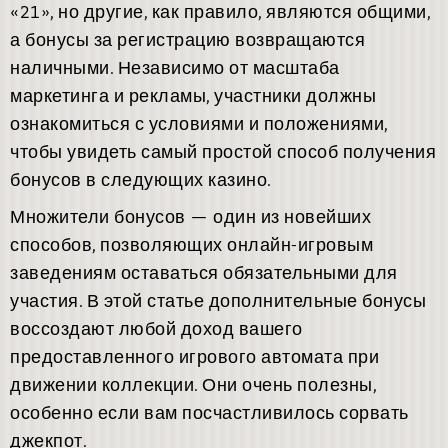
«21», но другие, как правило, являются общими,
а бонусы за регистрацию возвращаются
наличными. Независимо от масштаба
маркетинга и рекламы, участники должны
ознакомиться с условиями и положениями,
чтобы увидеть самый простой способ получения
бонусов в следующих казино.
Множители бонусов — один из новейших
способов, позволяющих онлайн-игровым
заведениям оставаться обязательными для
участия. В этой статье дополнительные бонусы
воссоздают любой доход вашего
предоставленного игрового автомата при
движении коллекции. Они очень полезны,
особенно если вам посчастливилось сорвать
джекпот.