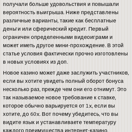
получали больше удовольствия и повышали
вероятность выигрыша. Ниже представлены
различные варианты, такие как бесплатные
деньги или сферический кредит. Первый
ограничен определенными видеоиграми и
может иметь другое мини-прохождение. В этой
статье условия фактически прочно изготовлены
в новых условиях из доп.
Новое казино может даже заслужить участников,
если вы хотите увидеть полный оборот бонуса
несколько раз, прежде чем они его отнимут. Это
так называемое новое требование к ставке,
которое обычно варьируется от 1x, если вы
хотите, до 60x. Вот почему убедитесь, что вы
видите язык и устанавливаете температуру
каждого преимущества интернет-казино,