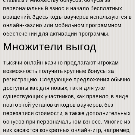
ставкам и множеству бонусов, бонусы за
первоначальный взнос и начало бесплатных
вращений. Здесь коды ваучеров используются в
онлайн-казино или мобильном программном
обеспечении для активации программы.
Множители выгод
Тысячи онлайн-казино предлагают игрокам
возможность получить крупные бонусы за
регистрацию. Следующие предложения обычно
доступны как для новых, так и для уже
существующих участников, как правило, в виде
повторной установки кодов ваучеров, без
перезаписи стоимости, а также дополнительных
бонусов при первоначальном взносе. Многие из
них касаются конкретных онлайн-игр, например,