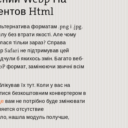
ентов Html
ьтернатива форматам .png і .jpg.
лу без втрати якості. Але чому
лася тільки зараз? Справа
р Safari не підтримував цей
ідчули б якихось змін. Багато веб-
bP формат, замінюючи звичні всім
лікував їх тут. Коли у вас на
татися безкоштовним конвертером в
це
вам не потрібно буде змінювати
ляется отсутствие
ило, нашла модуль получше,