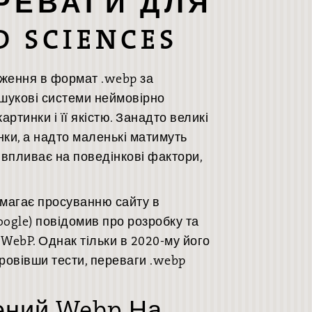
РЕВАГИ ДЛЯ
D SCIENCES
раження в формат .webp за
ошукові системи неймовірно
ртинки і її якістю. Занадто великі
ки, а надто маленькі матимуть
е впливає на поведінкові фактори,
омагає просуванню сайту в
oogle) повідомив про розробку та
ebP. Однак тільки в 2020-му його
ровівши тести, переваги .webp
ений Webp На