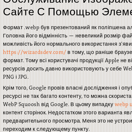
Сайте С Помощью Элем
Формат .webp був презентований як поліпшена ал
Головна його відмінність — невеликий розмір фай
можливість його нормального використання з’яви
https://wizardsdev.com/
в тому, що раніше браузе
формат. Тому всі користувачі продукції Apple не в
ресурсів досить давно використовують у себе We
PNG і JPG.
Крім того, Google провів власні дослідження і опуб
ресурсі не так багато контенту, то можна скорис
WebP Squoosh від Google. В цьому випадку
webp 
контент сторінок. Недостатком этого варианта яв
предварительного просмотра. Меня это не устро
переходим к следующему пункту.