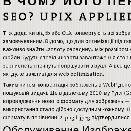
В ЧОМУ ЙОГО ПЕ
SEO? UPIX APPLIE
Ті ж додатки від fb або OLX конвертують всі зоб
замовчуванням. Відомо, що для оптимізації під п
важливо знайти «золоту середину» між розміром ка
файли будуть сповільнювати завантаження сторін
зернистість і почнуть погіршувати візуал. А все ц
які дуже важливі для web optimization.
Таким чином, конвертація зображень в WebP доп
пошуковій видачі. Ще в далекому 2010-му Гугл (G
впровадження нового формату для зображень — W
використання стало дійсно доступним кожному. П
формату в порівнянні з .png і .jpeg підтвердилися.
Обслуживание Изображ