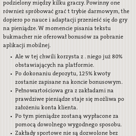
podzielony między kilku graczy. Powinny one
również spróbować grać t trybie darmowym, the
dopiero po nauce i adaptacji przenieść się do gry
na pieniądze. W momencie pisania tekstu
bukmacher nie oferował bonusów za pobranie
aplikacji mobilnej.
Ale w tej chwili korzysta z . niego już 80%
obstawiających na platformie.
Po dokonaniu depozytu, 125% kwoty
zostanie zapisane na koncie bonusowym.
Pełnowartościowa gra z zakładami na
prawdziwe pieniądze staje się możliwa po
założeniu konta klienta.
Po tym pieniądze zostaną wypłacone za
pomocą dowolnego wygodnego sposobu.
Zakłady sportowe nie są dozwolone bez