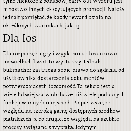
tylko niektóre z bonusów; carry out wyboru jest
mnóstwo innych ekscytujących promocji. Należy
jednak pamiętać, że każdy reward działa na
określonych warunkach, jak np.
Dla Ios
Dla rozpoczęcia gry i wypłacania stosunkowo
niewielkich kwot, to wystarczy. Jednak
bukmacher zastrzega sobie prawo do żądania od
użytkownika dostarczenia dokumentów
potwierdzających tożsamość. Ta sekcja jest o
wiele łatwiejsza w obsłudze niż wiele podobnych
funkcji w innych miejscach. Po pierwsze, ze
względu na szeroką gamę dostępnych środków
płatniczych, a po drugie, ze względu na szybkie
procesy związane z wypłatą. Jedynym