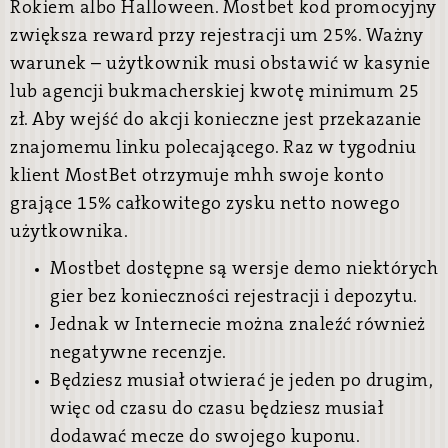
Rokiem albo Halloween. Mostbet kod promocyjny
zwiększa reward przy rejestracji um 25%. Ważny
warunek – użytkownik musi obstawić w kasynie
lub agencji bukmacherskiej kwotę minimum 25
zł. Aby wejść do akcji konieczne jest przekazanie
znajomemu linku polecającego. Raz w tygodniu
klient MostBet otrzymuje mhh swoje konto
grające 15% całkowitego zysku netto nowego
użytkownika.
Mostbet dostępne są wersje demo niektórych
gier bez konieczności rejestracji i depozytu.
Jednak w Internecie można znaleźć również
negatywne recenzje.
Będziesz musiał otwierać je jeden po drugim,
więc od czasu do czasu będziesz musiał
dodawać mecze do swojego kuponu.