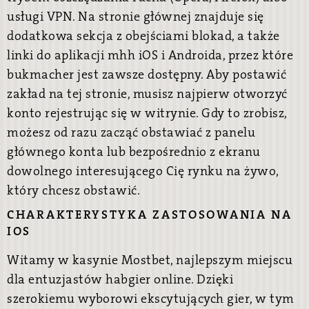
usługi VPN. Na stronie głównej znajduje się
dodatkowa sekcja z obejściami blokad, a także
linki do aplikacji mhh iOS i Androida, przez które
bukmacher jest zawsze dostępny. Aby postawić
zakład na tej stronie, musisz najpierw otworzyć
konto rejestrując się w witrynie. Gdy to zrobisz,
możesz od razu zacząć obstawiać z panelu
głównego konta lub bezpośrednio z ekranu
dowolnego interesującego Cię rynku na żywo,
który chcesz obstawić.
CHARAKTERYSTYKA ZASTOSOWANIA NA
IOS
Witamy w kasynie Mostbet, najlepszym miejscu
dla entuzjastów habgier online. Dzięki
szerokiemu wyborowi ekscytujących gier, w tym