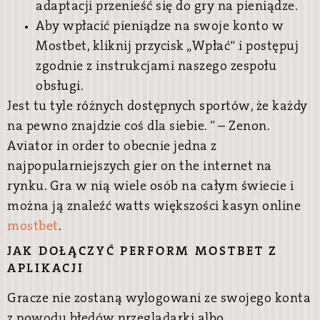
adaptacji przenieść się do gry na pieniądze.
Aby wpłacić pieniądze na swoje konto w
Mostbet, kliknij przycisk „Wpłać“ i postępuj
zgodnie z instrukcjami naszego zespołu
obsługi.
Jest tu tyle różnych dostępnych sportów, że każdy
na pewno znajdzie coś dla siebie. ” – Zenon.
Aviator in order to obecnie jedna z
najpopularniejszych gier on the internet na
rynku. Gra w nią wiele osób na całym świecie i
można ją znaleźć watts większości kasyn online
mostbet
.
JAK DOŁĄCZYĆ PERFORM MOSTBET Z
APLIKACJI
Gracze nie zostaną wylogowani ze swojego konta
z powodu błędów przeglądarki albo