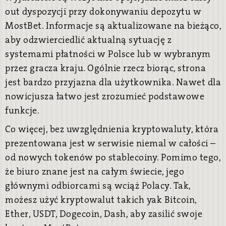
out dyspozycji przy dokonywaniu depozytu w
MostBet. Informacje są aktualizowane na bieżąco,
aby odzwierciedlić aktualną sytuację z
systemami płatności w Polsce lub w wybranym
przez gracza kraju. Ogólnie rzecz biorąc, strona
jest bardzo przyjazna dla użytkownika. Nawet dla
nowicjusza łatwo jest zrozumieć podstawowe
funkcje.
Co więcej, bez uwzględnienia kryptowaluty, która
prezentowana jest w serwisie niemal w całości –
od nowych tokenów po stablecoiny. Pomimo tego,
że biuro znane jest na całym świecie, jego
głównymi odbiorcami są wciąż Polacy. Tak,
możesz użyć kryptowalut takich yak Bitcoin,
Ether, USDT, Dogecoin, Dash, aby zasilić swoje