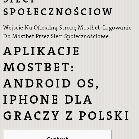
SPOŁECZNOŚCIOW
Wejście Na Oficjalną Stronę Mostbet: Logowanie
Do Mostbet Przez Sieci Społecznościowe
APLIKACJE
MOSTBET:
ANDROID OS,
IPHONE DLA
GRACZY Z POLSKI