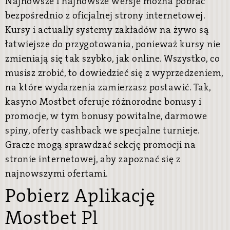
Najnowsze i najnowsze wersje można pobrać
bezpośrednio z oficjalnej strony internetowej.
Kursy i actually systemy zakładów na żywo są
łatwiejsze do przygotowania, ponieważ kursy nie
zmieniają się tak szybko, jak online. Wszystko, co
musisz zrobić, to dowiedzieć się z wyprzedzeniem,
na które wydarzenia zamierzasz postawić. Tak,
kasyno Mostbet oferuje różnorodne bonusy i
promocje, w tym bonusy powitalne, darmowe
spiny, oferty cashback we specjalne turnieje.
Gracze mogą sprawdzać sekcję promocji na
stronie internetowej, aby zapoznać się z
najnowszymi ofertami.
Pobierz Aplikację
Mostbet Pl