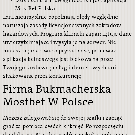
Dziś t centrum uwagi recenzji jest aplikacja
MostBet Polska.
Inni nieumyślnie popełniają błędy względnie
naruszają zasady licencjonowanych zakładów
hazardowych. Program kliencki zapamiętuje dane
uwierzytelniające i wysyła je na serwer. Nie
musisz się martwić o prywatność, ponieważ
aplikacja keineswegs jest blokowana przez
Twojego dostawcę usług internetowych ani
zhakowana przez konkurencję.
Firma Bukmacherska
Mostbet W Polsce
Możesz zalogować się do swojej szafki i zacząć
grać za pomocą dwóch kliknięć. Po rozpoczęciu