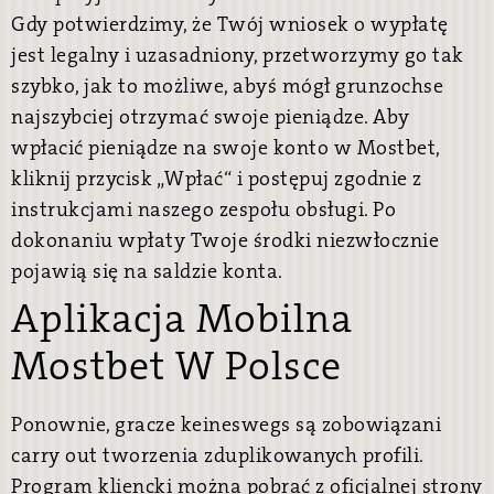
Gdy potwierdzimy, że Twój wniosek o wypłatę
jest legalny i uzasadniony, przetworzymy go tak
szybko, jak to możliwe, abyś mógł grunzochse
najszybciej otrzymać swoje pieniądze. Aby
wpłacić pieniądze na swoje konto w Mostbet,
kliknij przycisk „Wpłać“ i postępuj zgodnie z
instrukcjami naszego zespołu obsługi. Po
dokonaniu wpłaty Twoje środki niezwłocznie
pojawią się na saldzie konta.
Aplikacja Mobilna
Mostbet W Polsce
Ponownie, gracze keineswegs są zobowiązani
carry out tworzenia zduplikowanych profili.
Program kliencki można pobrać z oficjalnej strony