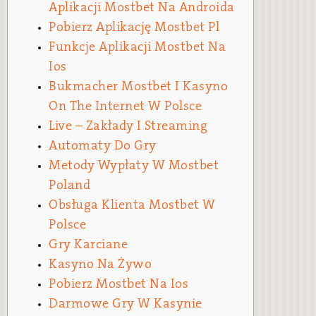
Aplikacji Mostbet Na Androida
Pobierz Aplikację Mostbet Pl
Funkcje Aplikacji Mostbet Na
Ios
Bukmacher Mostbet I Kasyno
On The Internet W Polsce
Live – Zakłady I Streaming
Automaty Do Gry
Metody Wypłaty W Mostbet
Poland
Obsługa Klienta Mostbet W
Polsce
Gry Karciane
Kasyno Na Żywo
Pobierz Mostbet Na Ios
Darmowe Gry W Kasynie