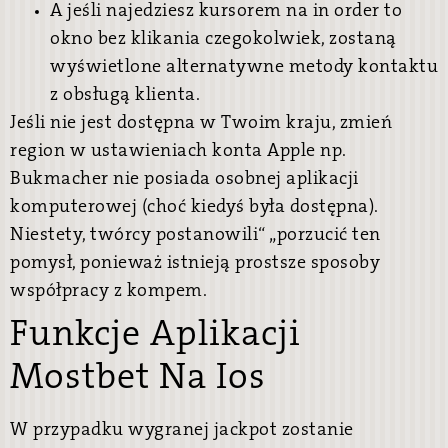
A jeśli najedziesz kursorem na in order to
okno bez klikania czegokolwiek, zostaną
wyświetlone alternatywne metody kontaktu
z obsługą klienta.
Jeśli nie jest dostępna w Twoim kraju, zmień
region w ustawieniach konta Apple np.
Bukmacher nie posiada osobnej aplikacji
komputerowej (choć kiedyś była dostępna).
Niestety, twórcy postanowili“ „porzucić ten
pomysł, ponieważ istnieją prostsze sposoby
współpracy z kompem.
Funkcje Aplikacji
Mostbet Na Ios
W przypadku wygranej jackpot zostanie